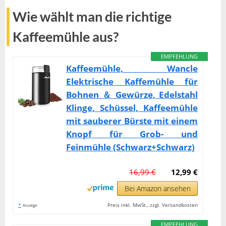
Wie wählt man die richtige
Kaffeemühle aus?
EMPFEHLUNG
Kaffeemühle, Wancle
Elektrische Kaffemühle für
Bohnen ＆ Gewürze, Edelstahl
Klinge, Schüssel, Kaffeemühle
mit sauberer Bürste mit einem
Knopf für Grob- und
Feinmühle (Schwarz+Schwarz)
16,99 €
12,99 €
Bei Amazon ansehen
*
Preis inkl. MwSt., zzgl. Versandkosten
Anzeige
EMPFEHLUNG