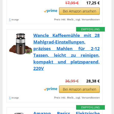
17,99 €
17,25 €
Bei Amazon ansehen
*
Preis inkl. MwSt., zzgl. Versandkosten
Anzeige
EMPFEHLUNG
Wancle Kaffeemühle mit 28
Mahlgrad-Einstellungen,
präzises Mahlen für 2-12
Tassen, leicht zu reinigen,
kompakt und platzsparend,
220V
36,99 €
28,38 €
Bei Amazon ansehen
*
Preis inkl. MwSt., zzgl. Versandkosten
Anzeige
EMPFEHLUNG
Amazon Basics Elektrische