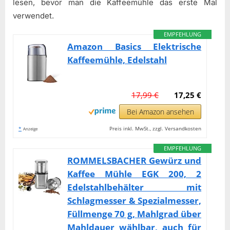
lesen, bevor man die Kaffeemühle das erste Mal
verwendet.
EMPFEHLUNG
Amazon Basics Elektrische
Kaffeemühle, Edelstahl
17,99 €
17,25 €
Bei Amazon ansehen
*
Preis inkl. MwSt., zzgl. Versandkosten
Anzeige
EMPFEHLUNG
ROMMELSBACHER Gewürz und
Kaffee Mühle EGK 200, 2
Edelstahlbehälter mit
Schlagmesser & Spezialmesser,
Füllmenge 70 g, Mahlgrad über
Mahldauer wählbar, auch für