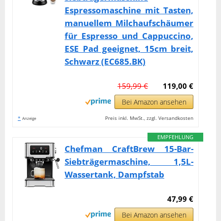
Espressomaschine mit Tasten,
manuellem Milchaufschäumer
für Espresso und Cappuccino,
ESE Pad geeignet, 15cm breit,
Schwarz (EC685.BK)
159,99 €
119,00 €
Bei Amazon ansehen
*
Preis inkl. MwSt., zzgl. Versandkosten
Anzeige
EMPFEHLUNG
Chefman CraftBrew 15-Bar-
Siebträgermaschine, 1,5L-
Wassertank, Dampfstab
47,99 €
Bei Amazon ansehen