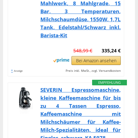
Mahlwerk, 8 Mahlgrade, 15
Bar, 3 Temperaturen,
Milchschaumdüse, 1550W, 1,7L
Tank, Edelstahl/Schwarz inkl.
Barista-Kit
548,99 €
335,24 €
Bei Amazon ansehen
*
Preis inkl. MwSt., zzgl. Versandkosten
Anzeige
EMPFEHLUNG
SEVERIN Espressomaschine,
kleine Kaffeemaschine für bis
zu 4 Tassen Espresso,
Kaffeemaschine mit
Milchschäumer für Kaffee-
Milch-Spezialitäten, ideal für
Singles, schwarz, KA 5978