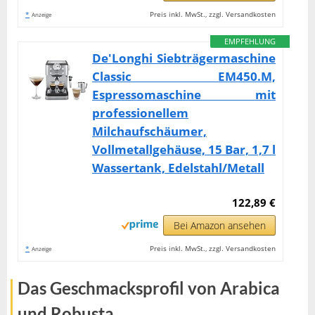
*
Preis inkl. MwSt., zzgl. Versandkosten
Anzeige
EMPFEHLUNG
De'Longhi Siebträgermaschine
Classic EM450.M,
Espressomaschine mit
professionellem
Milchaufschäumer,
Vollmetallgehäuse, 15 Bar, 1,7 l
Wassertank, Edelstahl/Metall
122,89 €
Bei Amazon ansehen
*
Preis inkl. MwSt., zzgl. Versandkosten
Anzeige
Das Geschmacksprofil von Arabica
und Robusta