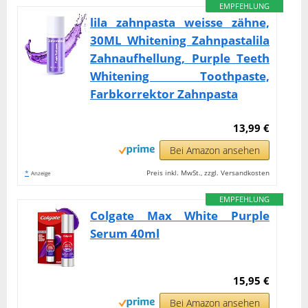
EMPFEHLUNG
lila zahnpasta weisse zähne,
30ML Whitening Zahnpastalila
Zahnaufhellung, Purple Teeth
Whitening Toothpaste,
Farbkorrektor Zahnpasta
13,99 €
Bei Amazon ansehen
*
Preis inkl. MwSt., zzgl. Versandkosten
Anzeige
EMPFEHLUNG
Colgate Max White Purple
Serum 40ml
15,95 €
Bei Amazon ansehen