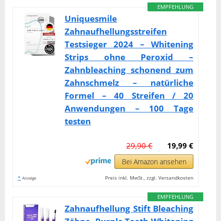
EMPFEHLUNG
Uniquesmile
Zahnaufhellungsstreifen
Testsieger 2024 – Whitening
Strips ohne Peroxid –
Zahnbleaching schonend zum
Zahnschmelz – natürliche
Formel – 40 Streifen / 20
Anwendungen – 100 Tage
testen
29,90 €
19,99 €
Bei Amazon ansehen
*
Preis inkl. MwSt., zzgl. Versandkosten
Anzeige
EMPFEHLUNG
Zahnaufhellung Stift Bleaching