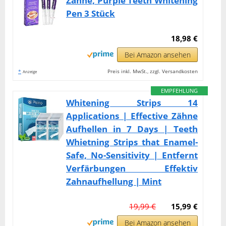
Zähne, Purple Teeth Whitening
Pen 3 Stück
18,98 €
Bei Amazon ansehen
*
Preis inkl. MwSt., zzgl. Versandkosten
Anzeige
EMPFEHLUNG
Whitening Strips 14
Applications | Effective Zähne
Aufhellen in 7 Days | Teeth
Whietning Strips that Enamel-
Safe, No-Sensitivity | Entfernt
Verfärbungen Effektiv
Zahnaufhellung | Mint
19,99 €
15,99 €
Bei Amazon ansehen