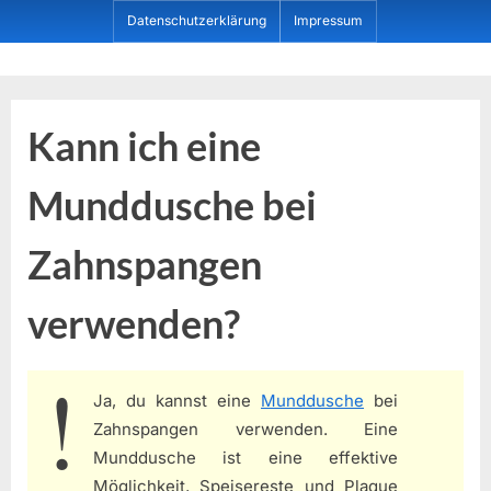
Skip
Datenschutzerklärung
Impressum
to
content
Dein ProduktBerater
Kann ich eine
Munddusche bei
Zahnspangen
verwenden?
Ja, du kannst eine
Munddusche
bei
Zahnspangen verwenden. Eine
Munddusche ist eine effektive
Möglichkeit, Speisereste und Plaque