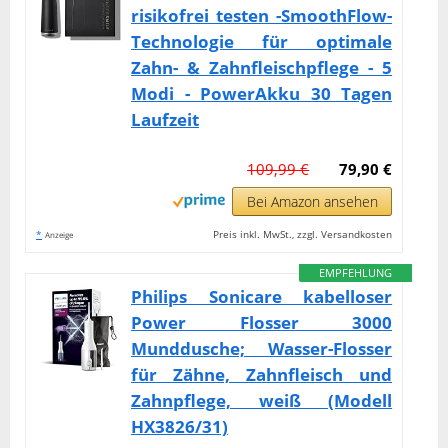
risikofrei testen -SmoothFlow-
Technologie für optimale
Zahn- & Zahnfleischpflege - 5
Modi - PowerAkku 30 Tagen
Laufzeit
109,99 €
79,90 €
Bei Amazon ansehen
*
Preis inkl. MwSt., zzgl. Versandkosten
Anzeige
EMPFEHLUNG
Philips Sonicare kabelloser
Power Flosser 3000
Munddusche; Wasser-Flosser
für Zähne, Zahnfleisch und
Zahnpflege, weiß (Modell
HX3826/31)