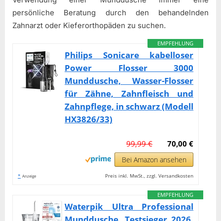
persönliche Beratung durch den behandelnden
Zahnarzt oder Kieferorthopäden zu suchen.
EMPFEHLUNG
Philips Sonicare kabelloser
Power Flosser 3000
Munddusche, Wasser-Flosser
für Zähne, Zahnfleisch und
Zahnpflege, in schwarz (Modell
HX3826/33)
99,99 €
70,00 €
Bei Amazon ansehen
*
Preis inkl. MwSt., zzgl. Versandkosten
Anzeige
EMPFEHLUNG
Waterpik Ultra Professional
Munddusche, Testsieger 2026,