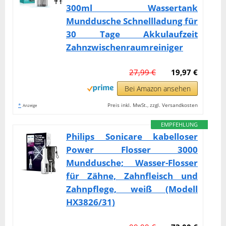
300ml Wassertank
Munddusche Schnellladung für
30 Tage Akkulaufzeit
Zahnzwischenraumreiniger
27,99 €
19,97 €
Bei Amazon ansehen
*
Preis inkl. MwSt., zzgl. Versandkosten
Anzeige
EMPFEHLUNG
Philips Sonicare kabelloser
Power Flosser 3000
Munddusche; Wasser-Flosser
für Zähne, Zahnfleisch und
Zahnpflege, weiß (Modell
HX3826/31)