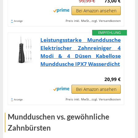
99,99 €
73,00 €
Bei Amazon ansehen
*
Preis inkl. MwSt., zzgl. Versandkosten
Anzeige
EMPFEHLUNG
Leistungsstarke Munddusche
Elektrischer Zahnreiniger 4
Modi & 4 Düsen Kabellose
Munddusche IPX7 Wasserdicht
20,99 €
Bei Amazon ansehen
*
Preis inkl. MwSt., zzgl. Versandkosten
Anzeige
Mundduschen vs. gewöhnliche
Zahnbürsten