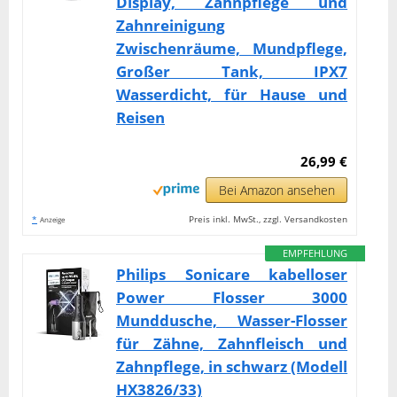
Display, Zahnpflege und
Zahnreinigung
Zwischenräume, Mundpflege,
Großer Tank, IPX7
Wasserdicht, für Hause und
Reisen
26,99 €
Bei Amazon ansehen
*
Preis inkl. MwSt., zzgl. Versandkosten
Anzeige
EMPFEHLUNG
Philips Sonicare kabelloser
Power Flosser 3000
Munddusche, Wasser-Flosser
für Zähne, Zahnfleisch und
Zahnpflege, in schwarz (Modell
HX3826/33)