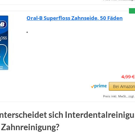
Oral-B Superfloss Zahnseide, 50 Fäden
4,99 €
Bei Amazo
Preis inkl. MwSt., zzg
terscheidet sich Interdentalreinig
 Zahnreinigung?