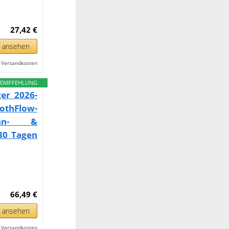
27,42 €
n ansehen
l. Versandkosten
EMPFEHLUNG
er 2026-
thFlow-
ahn- &
30 Tagen
66,49 €
n ansehen
l. Versandkosten