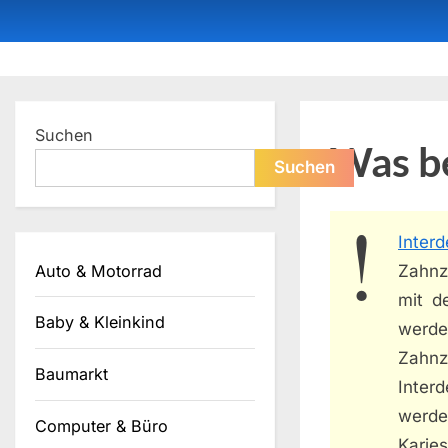
Skip
to
content
Dein ProduktBerater
Suchen
Was be
Suchen
Interd
Auto & Motorrad
Zahnz
mit d
Baby & Kleinkind
werden
Zahn
Baumarkt
Inter
werde
Computer & Büro
Karie