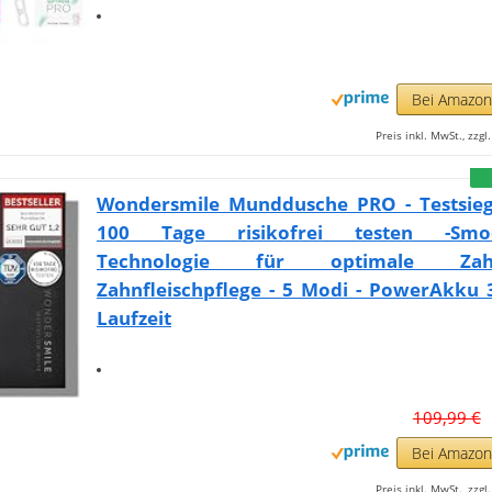
Bei Amazo
Preis inkl. MwSt., zzg
Wondersmile Munddusche PRO - Testsieg
100 Tage risikofrei testen -Smoo
Technologie für optimale Z
Zahnfleischpflege - 5 Modi - PowerAkku 
Laufzeit
109,99 €
Bei Amazo
Preis inkl. MwSt., zzg