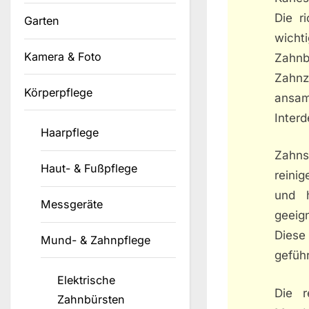
Die r
Garten
wicht
Kamera & Foto
Zahnb
Zahnz
Körperpflege
ansa
Interd
Haarpflege
Zahns
Haut- & Fußpflege
reinig
und h
Messgeräte
geeig
Diese
Mund- & Zahnpflege
geführ
Elektrische
Die r
Zahnbürsten