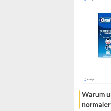
*
Anzeige
Warum un
normaler