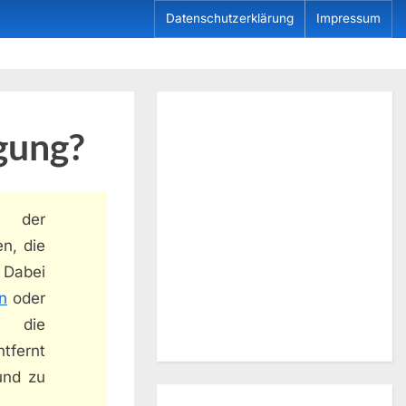
Datenschutzerklärung
Impressum
gung?
 der
n, die
 Dabei
n
oder
h die
tfernt
und zu