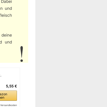
 Dabei
ren und
leisch
 deine
nd und
.
5,55 €
azon
hen
l. Versandkosten