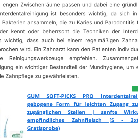
ie engen Zwischenräume passen und dabei eine gründl
Interdentalreinigung ist besonders wichtig, da sich i
Bakterien ansammeln, die zu Karies und Parodontitis 
der kennt oder beherrscht die Techniken der Interde
es wichtig, dass auch bei einem regelmäßigen Zahna
ochen wird. Ein Zahnarzt kann den Patienten individue
te Reinigungswerkzeuge empfehlen. Zusammengef
nigung ein wichtiger Bestandteil der Mundhygiene, um 
de Zahnpflege zu gewährleisten.
GUM SOFT-PICKS PRO Interdentalrei
gebogene Form für leichten Zugang z
zugänglichen Stellen | sanfte Wirk
empfindliches Zahnfleisch [S - 3x
Gratisprobe)