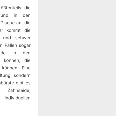
ßtenteils die
 und in den
Plaque an, die
ier kommt die
me und schwer
en Fällen sogar
rade in den
n können, die
 können. Eine
ltung, sondern
bürste gibt es
e Zahnseide,
individuellen