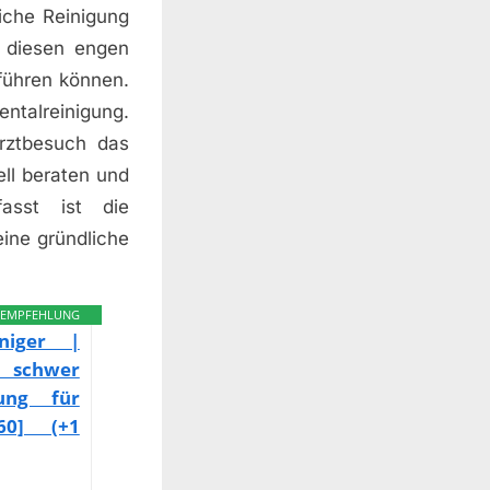
iche Reinigung
n diesen engen
führen können.
ntalreinigung.
rztbesuch das
ll beraten und
asst ist die
eine gründliche
EMPFEHLUNG
niger |
u schwer
ung für
60] (+1