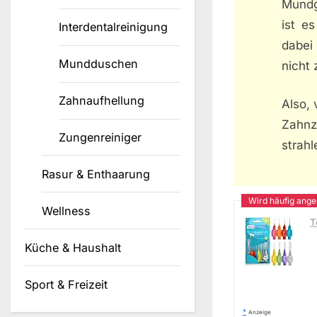
Mundg
ist es
Interdentalreinigung
dabei
Mundduschen
nicht 
Zahnaufhellung
Also,
Zahnz
Zungenreiniger
strahl
Rasur & Enthaarung
Wellness
T
Küche & Haushalt
Sport & Freizeit
*
Anzeige