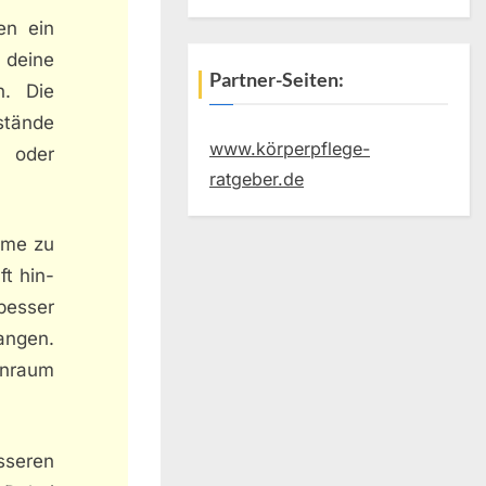
en ein
 deine
Partner-Seiten:
n. Die
stände
www.körperpflege-
 oder
ratgeber.de
ume zu
ft hin-
besser
angen.
enraum
sseren