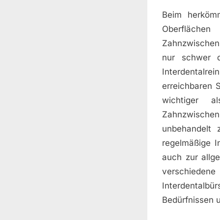
Beim herkömm
Oberfläche
Zahnzwischenr
nur schwer d
Interdentalr
erreichbaren S
wichtiger 
Zahnzwischen
unbehandelt 
regelmäßige I
auch zur allg
verschieden
Interdentalb
Bedürfnissen 