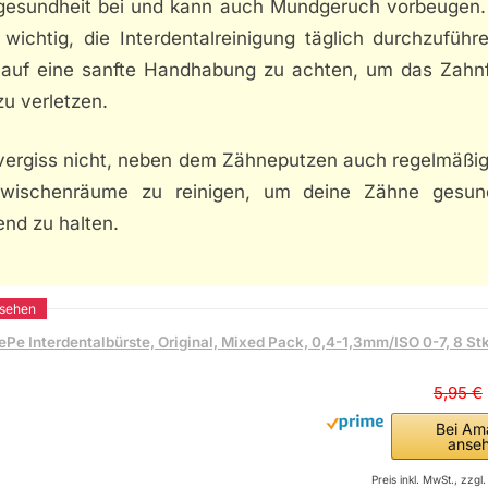
esundheit bei und kann auch Mundgeruch vorbeugen.
 wichtig, die Interdentalreinigung täglich durchzufüh
 auf eine sanfte Handhabung zu achten, um das Zahnf
zu verletzen.
 vergiss nicht, neben dem Zähneputzen auch regelmäßig
wischenräume zu reinigen, um deine Zähne gesu
end zu halten.
ePe Interdentalbürste, Original, Mixed Pack, 0,4-1,3mm/ISO 0-7, 8 Stk
5,95 €
Bei Am
anse
Preis inkl. MwSt., zzg