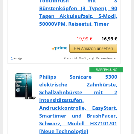
Toothbrush mit 8
Bürstenköpfen (3 Typen), 90
Tagen Akkulaufzeit, 5-Modi,
50000VPM, Reiseetui, Timer
19,99 €
16,99 €
Bei Amazon ansehen
*
Preis inkl. MwSt., zzgl. Versandkosten
Anzeige
EMPFEHLUNG
Philips Sonicare 5300
elektrische Zahnbürste,
Schallzahnbürste mit 2
Intensitätsstufen,
Andruckkontrolle, EasyStart,
Smartimer und BrushPacer,
Schwarz, Modell HX7101/01
[Neue Technologie]