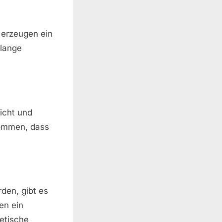
 erzeugen ein
 lange
licht und
nommen, dass
den, gibt es
en ein
etische