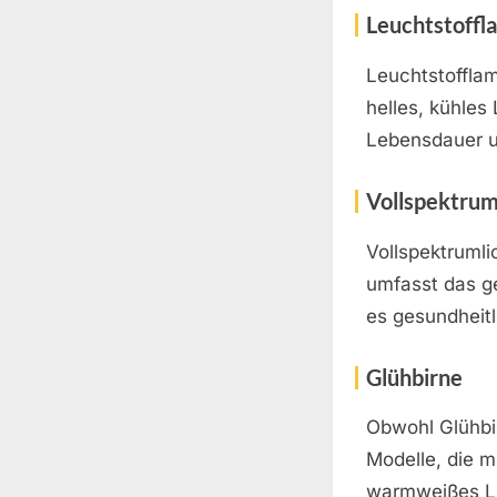
Leuchtstoffl
Leuchtstoffla
helles, kühles 
Lebensdauer u
Vollspektrum
Vollspektrumli
umfasst das g
es gesundheitl
Glühbirne
Obwohl Glühbi
Modelle, die m
warmweißes Li