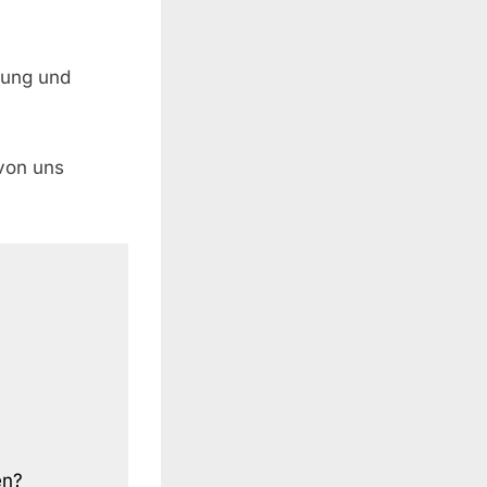
tung und
 von uns
en?