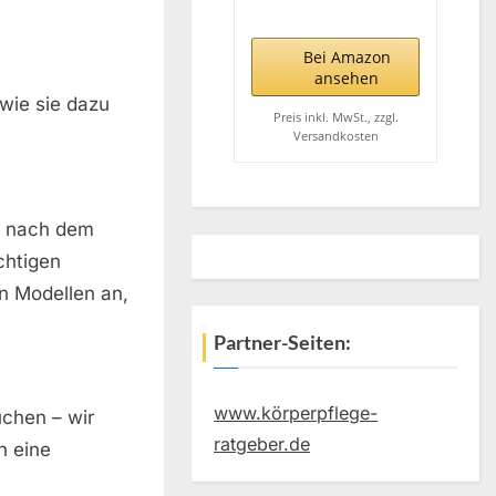
Simulation von
Tageslicht, bis zu
10.000 Lux,
Bei Amazon
Medizinprodukt,
ansehen
flimmer- und UV-
wie sie dazu
freie LED-
Preis inkl. MwSt., zzgl.
Versandkosten
Technologie,
Tageslichtleuchte
mit verstellbarer
Halterung und
he nach dem
Tasche
chtigen
n Modellen an,
Partner-Seiten:
www.körperpflege-
uchen – wir
ratgeber.de
n eine