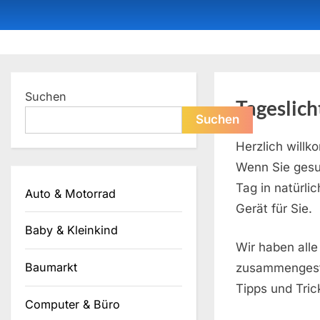
Skip
to
content
Dein ProduktBerater
Suchen
Tageslic
Suchen
Herzlich will
Wenn Sie gesu
Tag in natürli
Auto & Motorrad
Gerät für Sie.
Baby & Kleinkind
Wir haben all
Baumarkt
zusammengeste
Tipps und Tric
Computer & Büro