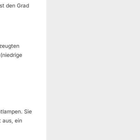
sst den Grad
rzeugten
(niedrige
htlampen. Sie
t aus, ein