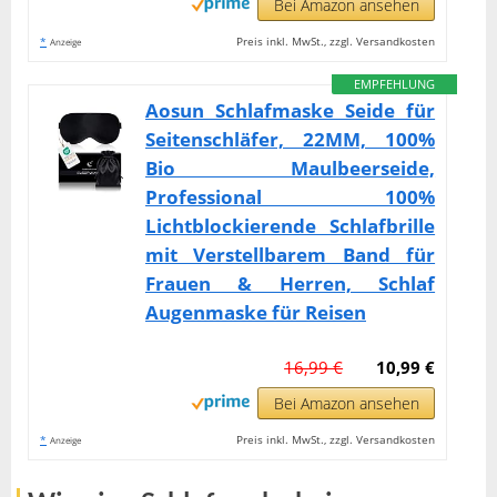
Bei Amazon ansehen
*
Preis inkl. MwSt., zzgl. Versandkosten
Anzeige
EMPFEHLUNG
Aosun Schlafmaske Seide für
Seitenschläfer, 22MM, 100%
Bio Maulbeerseide,
Professional 100%
Lichtblockierende Schlafbrille
mit Verstellbarem Band für
Frauen & Herren, Schlaf
Augenmaske für Reisen
16,99 €
10,99 €
Bei Amazon ansehen
*
Preis inkl. MwSt., zzgl. Versandkosten
Anzeige