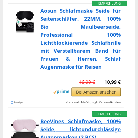
EMPFEHLUNG
Aosun Schlafmaske Seide für
Seitenschläfer, 22MM, 100%
Bio Maulbeerseide,
Professional 100%
Lichtblockierende Schlafbrille
mit Verstellbarem Band für
Frauen & Herren, Schlaf
Augenmaske für Reisen
16,99 €
10,99 €
Bei Amazon ansehen
*
Preis inkl. MwSt., zzgl. Versandkosten
Anzeige
EMPFEHLUNG
BeeVines Schlafmaske, 100%
Seide, lichtundurchlässige
Augenmasken (2 PCS)