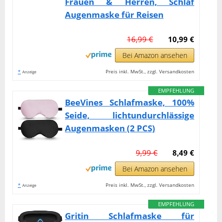
Frauen & Herren, Schlaf
Augenmaske für Reisen
16,99 €
10,99 €
Bei Amazon ansehen
*
Preis inkl. MwSt., zzgl. Versandkosten
Anzeige
EMPFEHLUNG
BeeVines Schlafmaske, 100%
Seide, lichtundurchlässige
Augenmasken (2 PCS)
9,99 €
8,49 €
Bei Amazon ansehen
*
Preis inkl. MwSt., zzgl. Versandkosten
Anzeige
EMPFEHLUNG
Gritin Schlafmaske für