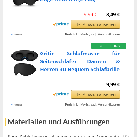
9,99 €
8,49 €
Bei Amazon ansehen
*
Preis inkl. MwSt., zzgl. Versandkosten
Anzeige
EMPFEHLUNG
Gritin Schlafmaske für
Seitenschläfer Damen &
Herren 3D Bequem Schlafbrille
9,99 €
Bei Amazon ansehen
*
Preis inkl. MwSt., zzgl. Versandkosten
Anzeige
Materialien und Ausführungen
Eine Schlafmaske ist mehr als nur ein Accessoire für