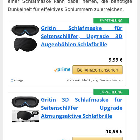
einer Schlafmaske kann dabei helfen, die benötigte
Dunkelheit für effektives Schlummern zu erreichen.
EMPFEHLUNG
Gritin Schlafmaske für
Seitenschläfer, Upgrade 3D
Augenhöhlen Schlafbrille
9,99 €
Bei Amazon ansehen
*
Preis inkl. MwSt., zzgl. Versandkosten
Anzeige
EMPFEHLUNG
Gritin 3D Schlafmaske für
Seitenschläfer Upgrade
Atmungsaktive Schlafbrille
10,99 €