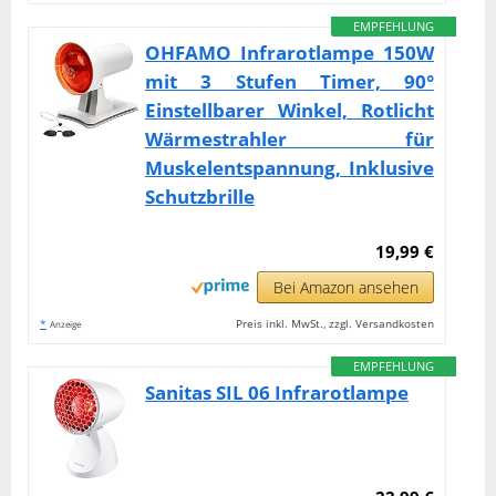
EMPFEHLUNG
OHFAMO Infrarotlampe 150W
mit 3 Stufen Timer, 90°
Einstellbarer Winkel, Rotlicht
Wärmestrahler für
Muskelentspannung, Inklusive
Schutzbrille
19,99 €
Bei Amazon ansehen
*
Preis inkl. MwSt., zzgl. Versandkosten
Anzeige
EMPFEHLUNG
Sanitas SIL 06 Infrarotlampe