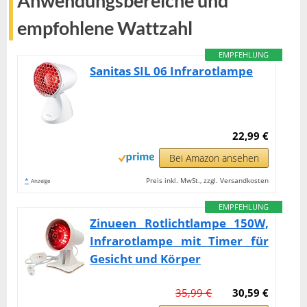
Anwendungsbereiche und
empfohlene Wattzahl
EMPFEHLUNG
Sanitas SIL 06 Infrarotlampe
22,99 €
Bei Amazon ansehen
*
Preis inkl. MwSt., zzgl. Versandkosten
Anzeige
EMPFEHLUNG
Zinueen Rotlichtlampe 150W,
Infrarotlampe mit Timer für
Gesicht und Körper
35,99 €
30,59 €