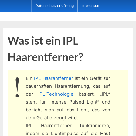
Skip
Datenschutzerklärung
Impressum
to
content
Dein ProduktBerater
Was ist ein IPL
Haarentferner?
Ein
IPL Haarentferner
ist ein Gerät zur
dauerhaften Haarentfernung, das auf
der
IPL-Technologie
basiert. „IPL“
steht für „Intense Pulsed Light“ und
bezieht sich auf das Licht, das von
dem Gerät erzeugt wird.
IPL Haarentferner funktionieren,
indem sie Lichtimpulse auf die Haut