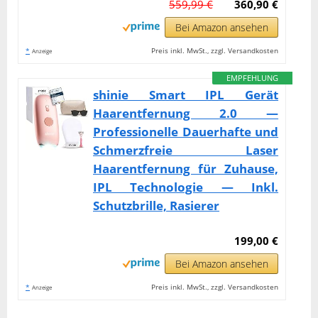
559,99 €
360,90 €
Bei Amazon ansehen
*
Preis inkl. MwSt., zzgl. Versandkosten
Anzeige
EMPFEHLUNG
shinie Smart IPL Gerät
Haarentfernung 2.0 —
Professionelle Dauerhafte und
Schmerzfreie Laser
Haarentfernung für Zuhause,
IPL Technologie — Inkl.
Schutzbrille, Rasierer
199,00 €
Bei Amazon ansehen
*
Preis inkl. MwSt., zzgl. Versandkosten
Anzeige