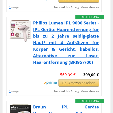
*
Preis inkl. MwSt., zzgl. Versandkosten
Anzeige
EMPFEHLUNG
Philips Lumea IPL 9000 Series -
IPL Geräte Haarentfernung für
bis zu 2 Jahre seidig-glatte
Haut¹ mit 4 Aufsätzen für
Körper & Gesicht, kabellos,
Alternative zur Laser-
Haarentfernung (BRI957/00)
569,99 €
399,00 €
Bei Amazon ansehen
*
Preis inkl. MwSt., zzgl. Versandkosten
Anzeige
EMPFEHLUNG
Braun IPL Geräte