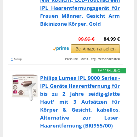
IPL Haarentfernungsgerät für
Frauen Männer, Gesicht Arm
Bikinizone Körper, Gold
99,99 €
84,99 €
Bei Amazon ansehen
*
Preis inkl. MwSt., zzgl. Versandkosten
Anzeige
EMPFEHLUNG
Philips Lumea IPL 9000 Series -
IPL Geräte Haarentfernung für
bis zu 2 Jahre seidig-glatte
Haut¹ mit 3 Aufsätzen für
Körper & Gesicht, kabellos,
Alternative zur Laser-
Haarentfernung (BRI955/00)