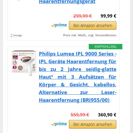
Haarentfernungsgerät
299,99 €
99,99 €
Bei Amazon ansehen
*
Preis inkl. MwSt., zzgl. Versandkosten
Anzeige
EMPFEHLUNG
Philips Lumea IPL 9000 Series -
IPL Geräte Haarentfernung für
bis zu 2 Jahre seidig-glatte
Haut¹ mit 3 Aufsätzen für
Körper & Gesicht, kabellos,
Alternative zur Laser-
Haarentfernung (BRI955/00)
559,99 €
360,90 €
Bei Amazon ansehen