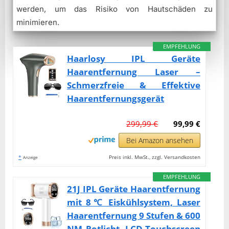
werden, um das Risiko von Hautschäden zu
minimieren.
EMPFEHLUNG
Haarlosy IPL Geräte
Haarentfernung Laser –
Schmerzfreie & Effektive
Haarentfernungsgerät
299,99 €
99,99 €
Bei Amazon ansehen
*
Preis inkl. MwSt., zzgl. Versandkosten
Anzeige
EMPFEHLUNG
21J IPL Geräte Haarentfernung
mit 8℃ Eiskühlsystem, Laser
Haarentfernung 9 Stufen & 600
NM Rotlicht, LCD-Touchscreen