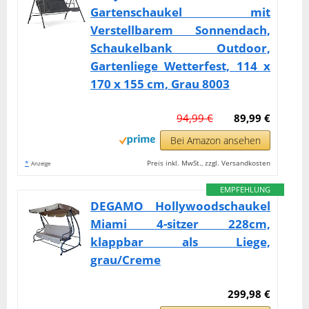
Gartenschaukel mit
Verstellbarem Sonnendach,
Schaukelbank Outdoor,
Gartenliege Wetterfest, 114 x
170 x 155 cm, Grau 8003
94,99 €
89,99 €
Bei Amazon ansehen
*
Preis inkl. MwSt., zzgl. Versandkosten
Anzeige
EMPFEHLUNG
DEGAMO Hollywoodschaukel
Miami 4-sitzer 228cm,
klappbar als Liege,
grau/Creme
299,98 €