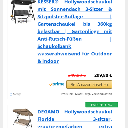
KESSER® Hollywoodschaukel
mit Sonnendach 3-Sitzer &
Sitzpolster-Auflage |
Gartenschaukel bis 360kg
belastbar | Gartenliege mit
Anti-Rutsch-Füßen |
Schaukelbank
wasserabweisend für Outdoor
& Indoor
349,80 €
299,80 €
Bei Amazon ansehen
*
Preis inkl. MwSt., zzgl. Versandkosten
Anzeige
EMPFEHLUNG
DEGAMO Hollywoodschaukel
Florida 3-sitzer,
grau/cremefarben, extra