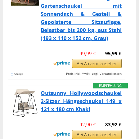
Gartenschaukel mit
Sonnendach & Gestell &
Gepolsterte Sitzauflage,
Belastbar bis 200 kg, aus Stahl
(193 x 110 x 152 cm, Grau)
99,99 €
95,99 €
Bei Amazon ansehen
*
Preis inkl. MwSt., zzgl. Versandkosten
Anzeige
EMPFEHLUNG
Outsunny Hollywoodschaukel
2-Sitzer Hängeschaukel 149 x
121 x 180 cm Khaki
92,90 €
83,92 €
Bei Amazon ansehen