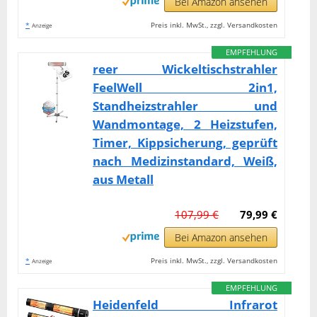
Bei Amazon ansehen
*
Preis inkl. MwSt., zzgl. Versandkosten
Anzeige
EMPFEHLUNG
reer Wickeltischstrahler
FeelWell 2in1,
Standheizstrahler und
Wandmontage, 2 Heizstufen,
Timer, Kippsicherung, geprüft
nach Medizinstandard, Weiß,
aus Metall
107,99 €
79,99 €
Bei Amazon ansehen
*
Preis inkl. MwSt., zzgl. Versandkosten
Anzeige
EMPFEHLUNG
Heidenfeld Infrarot