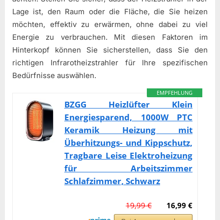
Lage ist, den Raum oder die Fläche, die Sie heizen
möchten, effektiv zu erwärmen, ohne dabei zu viel
Energie zu verbrauchen. Mit diesen Faktoren im
Hinterkopf können Sie sicherstellen, dass Sie den
richtigen Infrarotheizstrahler für Ihre spezifischen
Bedürfnisse auswählen.
EMPFEHLUNG
BZGG Heizlüfter Klein
Energiesparend, 1000W PTC
Keramik Heizung mit
Überhitzungs- und Kippschutz,
Tragbare Leise Elektroheizung
für Arbeitszimmer
Schlafzimmer, Schwarz
19,99 €
16,99 €