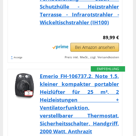
Schutzhülle - Heizstrahler
Terrasse - Infrarotstrahler -
Wickeltischstrahler (IH100)
89,99 €
Bei Amazon ansehen
*
Preis inkl. MwSt., zzgl. Versandkosten
Anzeige
EMPFEHLUNG
Emerio FH-106737.2, Note 1.5,
kleiner kompakter portabler
Heizlüfter für 25 m², 2
Heizleistungen +
Ventilatorfunktion,
verstellbarer Thermostat,
Sicherheitsschalter, Handgriff,
2000 Watt, Anthrazit