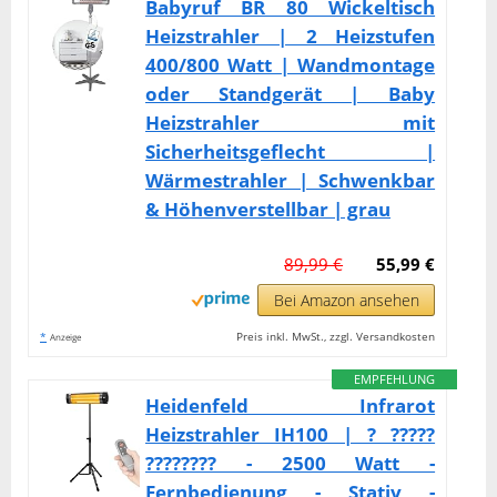
Babyruf BR 80 Wickeltisch
Heizstrahler | 2 Heizstufen
400/800 Watt | Wandmontage
oder Standgerät | Baby
Heizstrahler mit
Sicherheitsgeflecht |
Wärmestrahler | Schwenkbar
& Höhenverstellbar | grau
89,99 €
55,99 €
Bei Amazon ansehen
*
Preis inkl. MwSt., zzgl. Versandkosten
Anzeige
EMPFEHLUNG
Heidenfeld Infrarot
Heizstrahler IH100 | ? ?????
???????? - 2500 Watt -
Fernbedienung - Stativ -