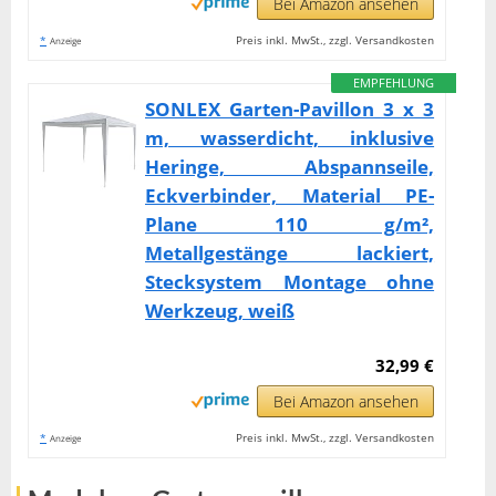
Bei Amazon ansehen
*
Preis inkl. MwSt., zzgl. Versandkosten
Anzeige
EMPFEHLUNG
SONLEX Garten-Pavillon 3 x 3
m, wasserdicht, inklusive
Heringe, Abspannseile,
Eckverbinder, Material PE-
Plane 110 g/m²,
Metallgestänge lackiert,
Stecksystem Montage ohne
Werkzeug, weiß
32,99 €
Bei Amazon ansehen
*
Preis inkl. MwSt., zzgl. Versandkosten
Anzeige