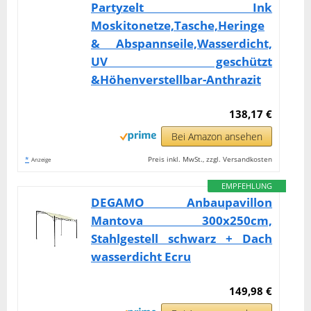
Partyzelt Ink
Moskitonetze,Tasche,Heringe
& Abspannseile,Wasserdicht,
UV geschützt
&Höhenverstellbar-Anthrazit
138,17 €
Bei Amazon ansehen
*
Preis inkl. MwSt., zzgl. Versandkosten
Anzeige
EMPFEHLUNG
DEGAMO Anbaupavillon
Mantova 300x250cm,
Stahlgestell schwarz + Dach
wasserdicht Ecru
149,98 €