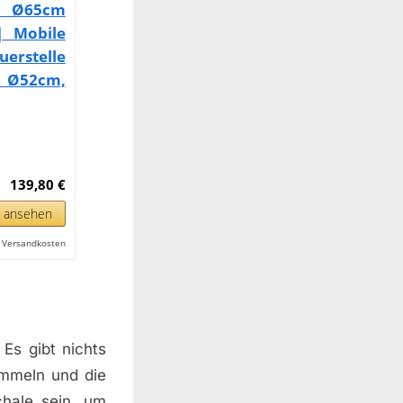
t Ø65cm
| Mobile
uerstelle
, Ø52cm,
139,80 €
n ansehen
l. Versandkosten
Es gibt nichts
ammeln und die
hale sein, um