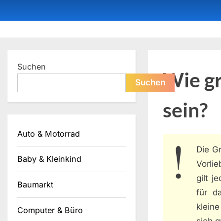
Skip
to
content
Dein ProduktBerater
Suchen
Wie gr
Suchen
sein?
Auto & Motorrad
Die G
Baby & Kleinkind
Vorli
gilt j
Baumarkt
für d
klein
Computer & Büro
sich g