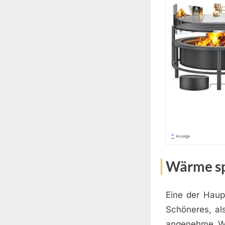
*
Anzeige
Wärme s
Eine der Haup
Schöneres, al
angenehme Wä