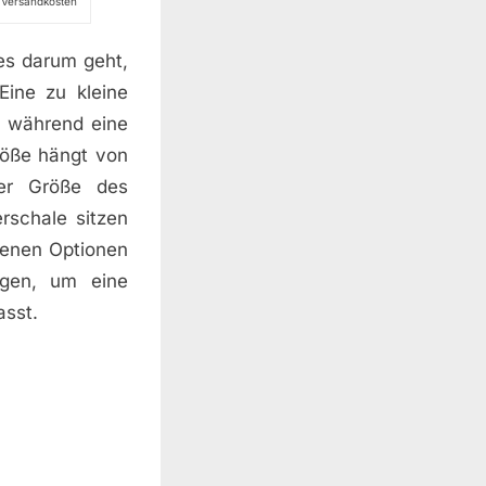
l. Versandkosten
es darum geht,
Eine zu kleine
, während eine
röße hängt von
der Größe des
rschale sitzen
denen Optionen
tigen, um eine
asst.