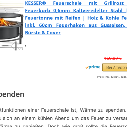
KESSER® Feuerschale mit Grillros
Feuerkorb 0,6mm Kaltveredelter Stahl 
Feuertonne mit Reifen | Holz & Kohle Fe
inkl. 60cm Feuerhaken aus Gusseisen
Bürste & Cover
169,80 €
Bei Amazo
Preis inkl. MwSt., zzg
penden
tfunktionen einer Feuerschale ist, Wärme zu spenden. 
s sich an einem kühlen Abend um das Feuer zu vers
rme zu genießen. Doch wie groß sollte die Feuersc