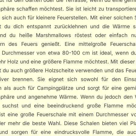
häre schaffen möchtest. Sie ist leicht zu transportie
 sich auch für kleinere Feuerstellen. Mit einer solchen
t du dich entspannt zurücklehnen und die Wärme s
nd du heiße Marshmallows röstest oder einfach n
ern des Feuers genießt. Eine mittelgroße Feuerscha
 Durchmesser von etwa 80-100 cm ist ideal, wenn du
ehr Holz und eine größere Flamme möchtest. Mit dieser
t du auch größere Holzscheite verwenden und das Feue
siver brennen. Sie eignet sich sowohl für den Eins
n als auch für Campingplätze und sorgt für eine gemü
phäre und angenehme Wärme. Wenn du jedoch de
t suchst und eine beeindruckend große Flamme möc
ist eine große Feuerschale mit einem Durchmesser v
er mehr die beste Wahl. Diese Schalen bieten viel Pla
und sorgen für eine eindrucksvolle Flamme, die au