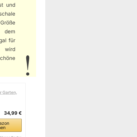
st und
schale
 Größe
n, dem
al für
e wird
chöne
 Garten,
34,99 €
azon
hen