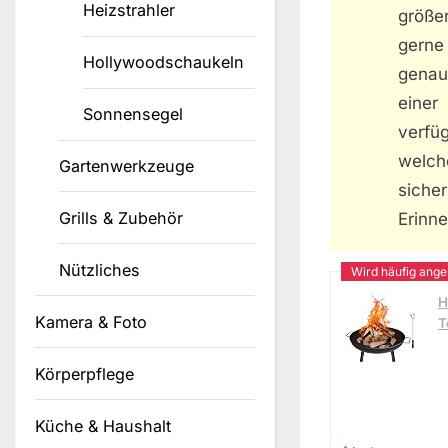
Heizstrahler
größe
gerne
Hollywoodschaukeln
genau
einer
Sonnensegel
verfü
welch
Gartenwerkzeuge
sich
Grills & Zubehör
Erinn
Nützliches
H
Kamera & Foto
T
Körperpflege
Küche & Haushalt