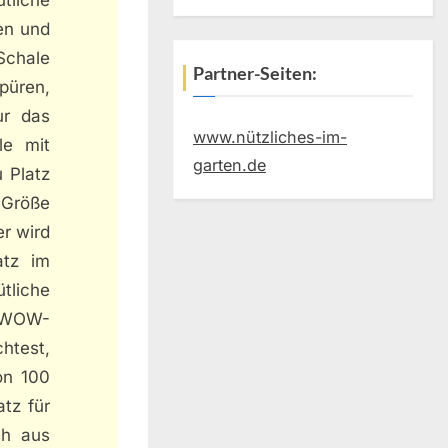
ren und
 Schale
Partner-Seiten:
püren,
ur das
www.nützliches-im-
le mit
garten.de
 Platz
 Größe
r wird
atz im
tliche
n WOW-
htest,
on 100
tz für
ch aus