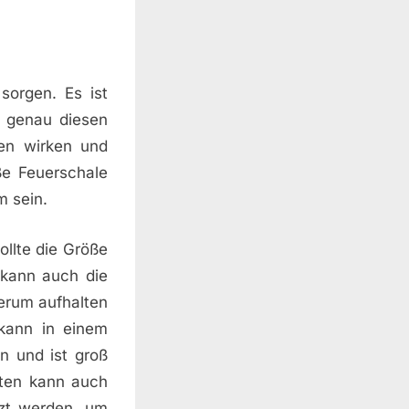
sorgen. Es ist
m genau diesen
ren wirken und
ße Feuerschale
m sein.
llte die Größe
 kann auch die
herum aufhalten
kann in einem
n und ist groß
ten kann auch
zt werden, um