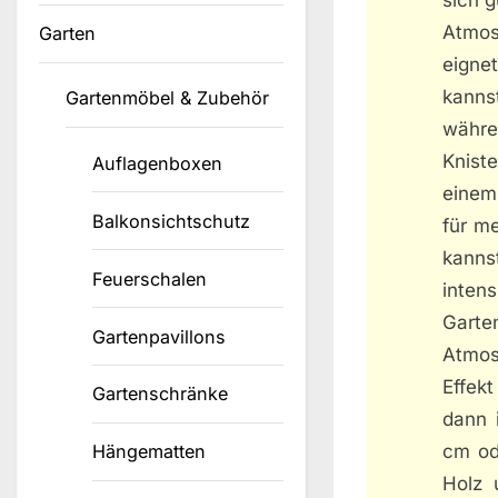
Atmosp
Garten
eignet
kanns
Gartenmöbel & Zubehör
währe
Knist
Auflagenboxen
einem
Balkonsichtschutz
für m
kanns
Feuerschalen
inten
Garte
Gartenpavillons
Atmos
Effek
Gartenschränke
dann 
cm od
Hängematten
Holz 