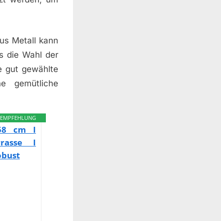
us Metall kann
s die Wahl der
e gut gewählte
e gemütliche
EMPFEHLUNG
58 cm I
rrasse I
obust