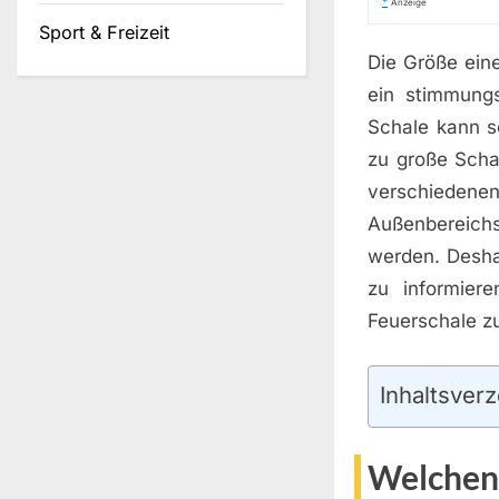
*
Anzeige
Sport & Freizeit
Die Größe ein
ein stimmungs
Schale kann s
zu große Scha
verschiedene
Außenbereichs
werden. Desha
zu informiere
Feuerschale zu
Inhaltsverz
Welchen 