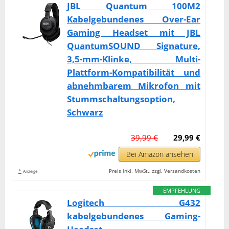
JBL Quantum 100M2
Kabelgebundenes Over-Ear
Gaming Headset mit JBL
QuantumSOUND Signature,
3,5-mm-Klinke, Multi-
Plattform-Kompatibilität und
abnehmbarem Mikrofon mit
Stummschaltungsoption,
Schwarz
39,99 €
29,99 €
Bei Amazon ansehen
*
Preis inkl. MwSt., zzgl. Versandkosten
Anzeige
EMPFEHLUNG
Logitech G432
kabelgebundenes Gaming-