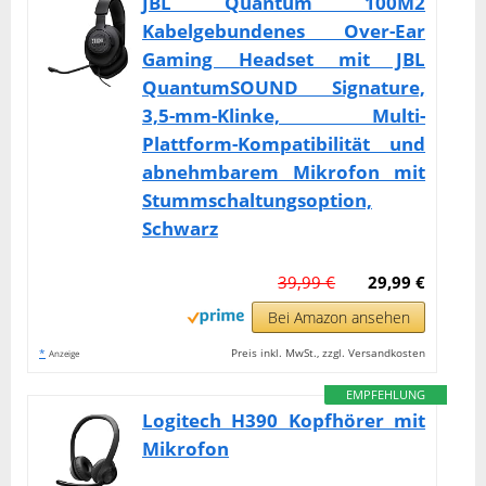
JBL Quantum 100M2
Kabelgebundenes Over-Ear
Gaming Headset mit JBL
QuantumSOUND Signature,
3,5-mm-Klinke, Multi-
Plattform-Kompatibilität und
abnehmbarem Mikrofon mit
Stummschaltungsoption,
Schwarz
39,99 €
29,99 €
Bei Amazon ansehen
*
Preis inkl. MwSt., zzgl. Versandkosten
Anzeige
EMPFEHLUNG
Logitech H390 Kopfhörer mit
Mikrofon