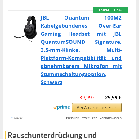
EMPFEHLUNG
JBL Quantum 100M2
Kabelgebundenes Over-Ear
Gaming Headset mit JBL
QuantumSOUND Signature,
3,5-mm-Klinke, Multi-
Plattform-Kompatibilität und
abnehmbarem Mikrofon mit
Stummschaltungsoption,
Schwarz
39,99 €
29,99 €
Bei Amazon ansehen
*
Preis inkl. MwSt., zzgl. Versandkosten
Anzeige
Rauschunterdrückung und