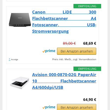
EMPFEHLUNG
Canon LiDE 300
Flachbettscanner A4
Fotoscanner, USB-
Stromversorgung
89,00 €
68,69 €
Bei Amazon ansehen
*
Preis inkl. MwSt., zzgl. Versandkosten
Anzeige
EMPFEHLUNG
Avision 000-0870-02G PaperAir
10 Flachbettscanner
A4/600dpi/USB
64,90 €
Bei Amazon ansehen