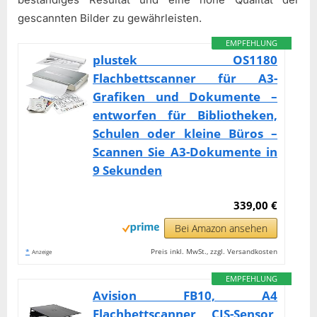
gescannten Bilder zu gewährleisten.
EMPFEHLUNG
plustek OS1180
Flachbettscanner für A3-
Grafiken und Dokumente –
entworfen für Bibliotheken,
Schulen oder kleine Büros –
Scannen Sie A3-Dokumente in
9 Sekunden
339,00 €
Bei Amazon ansehen
*
Preis inkl. MwSt., zzgl. Versandkosten
Anzeige
EMPFEHLUNG
Avision FB10, A4
Flachbettscanner, CIS-Sensor,