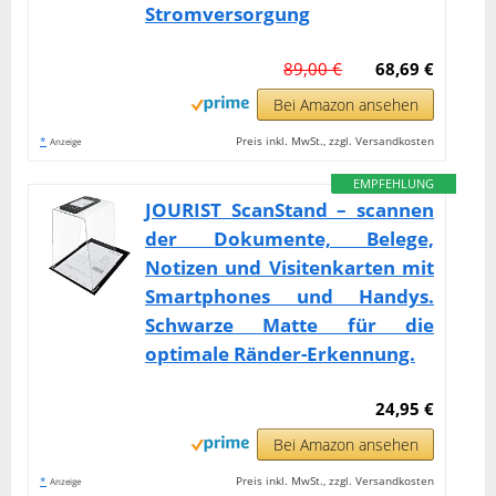
Stromversorgung
89,00 €
68,69 €
Bei Amazon ansehen
*
Preis inkl. MwSt., zzgl. Versandkosten
Anzeige
EMPFEHLUNG
JOURIST ScanStand – scannen
der Dokumente, Belege,
Notizen und Visitenkarten mit
Smartphones und Handys.
Schwarze Matte für die
optimale Ränder-Erkennung.
24,95 €
Bei Amazon ansehen
*
Preis inkl. MwSt., zzgl. Versandkosten
Anzeige