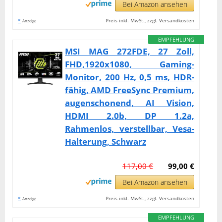
Bei Amazon ansehen
*
Preis inkl. MwSt., zzgl. Versandkosten
Anzeige
EMPFEHLUNG
MSI MAG 272FDE, 27 Zoll,
FHD,1920x1080, Gaming-
Monitor, 200 Hz, 0,5 ms, HDR-
fähig, AMD FreeSync Premium,
augenschonend, AI Vision,
HDMI 2.0b, DP 1.2a,
Rahmenlos, verstellbar, Vesa-
Halterung, Schwarz
117,00 €
99,00 €
Bei Amazon ansehen
*
Preis inkl. MwSt., zzgl. Versandkosten
Anzeige
EMPFEHLUNG