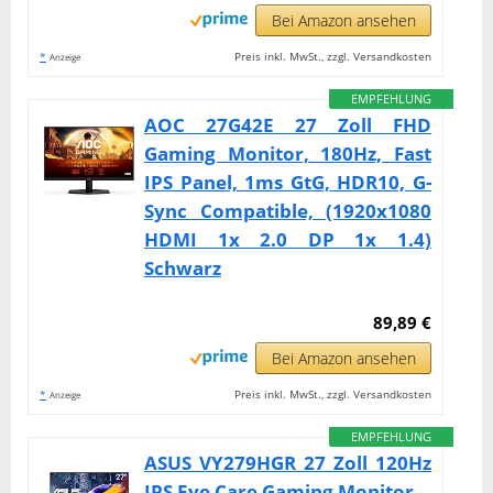
Bei Amazon ansehen
*
Preis inkl. MwSt., zzgl. Versandkosten
Anzeige
EMPFEHLUNG
AOC 27G42E 27 Zoll FHD
Gaming Monitor, 180Hz, Fast
IPS Panel, 1ms GtG, HDR10, G-
Sync Compatible, (1920x1080
HDMI 1x 2.0 DP 1x 1.4)
Schwarz
89,89 €
Bei Amazon ansehen
*
Preis inkl. MwSt., zzgl. Versandkosten
Anzeige
EMPFEHLUNG
ASUS VY279HGR 27 Zoll 120Hz
IPS Eye Care Gaming Monitor