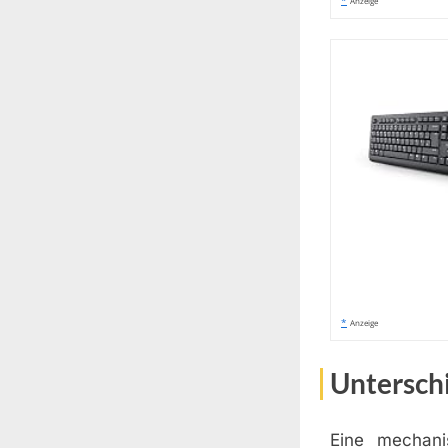
*
Anzeige
*
Anzeige
Untersch
Eine mechanis