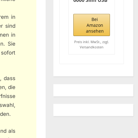
6000 Slim USB
Tastatur,
silber
rem in
Bei
Amazon
r sind
ansehen
nen in
Preis inkl. MwSt., zzgl.
n. Sie
Versandkosten
sofort
, dass
n, die
fnisse
swahl,
iden.
nd als