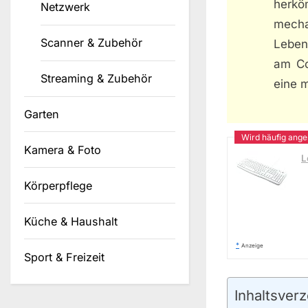
herkö
Netzwerk
mecha
Scanner & Zubehör
Leben
am Co
Streaming & Zubehör
eine m
Garten
Kamera & Foto
L
Körperpflege
Küche & Haushalt
*
Anzeige
Sport & Freizeit
Inhaltsverz