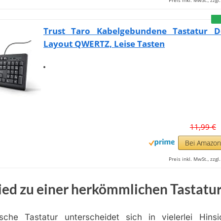
Preis inkl. MwSt., zzg
Trust Taro Kabelgebundene Tastatur D
Layout QWERTZ, Leise Tasten
11,99 €
Bei Amazo
Preis inkl. MwSt., zzg
ied zu einer herkömmlichen Tastatu
che Tastatur unterscheidet sich in vielerlei Hins