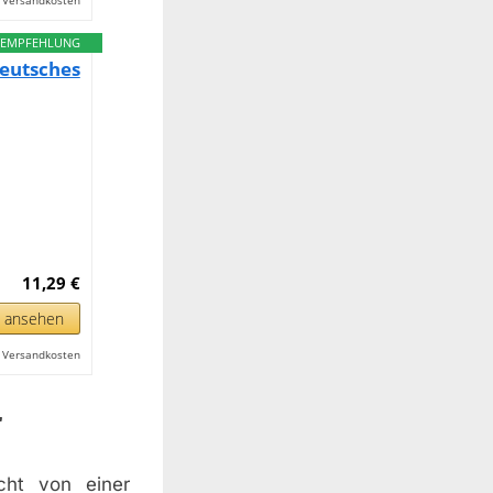
l. Versandkosten
EMPFEHLUNG
eutsches
11,29 €
n ansehen
l. Versandkosten
r
icht von einer