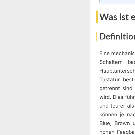
Was ist 
Definitio
Eine mechanis
Schaltern ba
Hauptuntersc
Tastatur best
getrennt sind
wird. Dies füh
und teurer al
können je nac
Blue, Brown u
hohen Feedbac