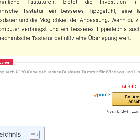
mmliche Tastaturen, bietet die Investition i
nische Tastatur ein besseres Tippgefühl, eine l
sdauer und die Möglichkeit der Anpassung. Wenn du vie
mputer verbringst und ein besseres Tipperlebnis suchs
echanische Tastatur definitiv eine Überlegung wert.
ogitech K120 Kabelgebundene Business Tastatur für Windows und Li
14,99 €
Bei Am
anse
Preis inkl. MwSt., zzg
eichnis