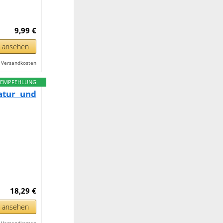
9,99 €
n ansehen
l. Versandkosten
EMPFEHLUNG
atur und
18,29 €
n ansehen