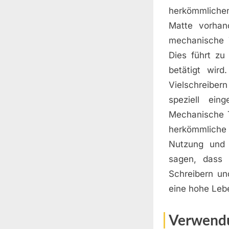
herkömmlichen
Matte vorhand
mechanische T
Dies führt zu
betätigt wir
Vielschreiber
speziell ein
Mechanische T
herkömmliche
Nutzung und 
sagen, dass 
Schreibern un
eine hohe Leb
Verwend