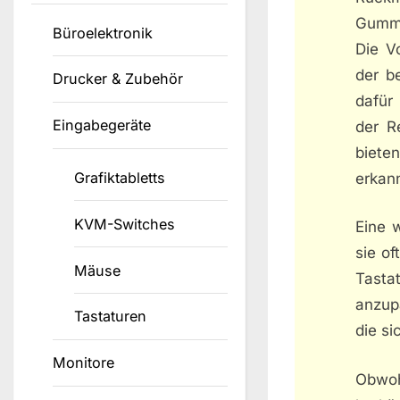
Gummi
Büroelektronik
Die V
der b
Drucker & Zubehör
dafür
Eingabegeräte
der R
biete
Grafiktabletts
erkann
KVM-Switches
Eine 
sie o
Mäuse
Tasta
anzup
Tastaturen
die si
Monitore
Obwoh