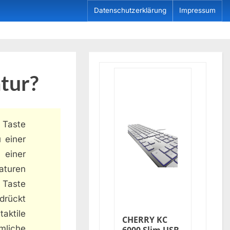
Datenschutzerklärung
Impressum
tur?
 Taste
 einer
 einer
aturen
 Taste
drückt
aktile
CHERRY KC
mliche