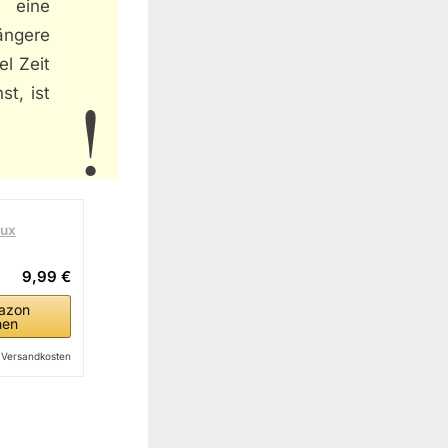
n eine
ängere
l Zeit
t, ist
nux
9,99 €
azon
hen
l. Versandkosten