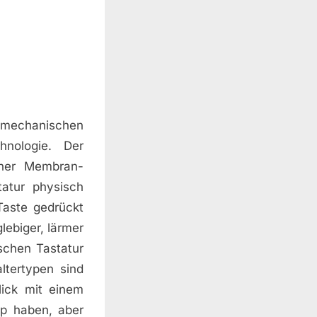
f mechanischen
hnologie. Der
iner Membran-
tatur physisch
Taste gedrückt
lebiger, lärmer
schen Tastatur
ltertypen sind
lick mit einem
mp haben, aber