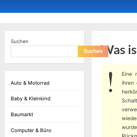
Skip
to
content
Dein ProduktBerater
Suchen
Was is
Suchen
Eine
Auto & Motorrad
ihren
herkö
Baby & Kleinkind
Schal
verwe
Baumarkt
wiede
wurde
Computer & Büro
Rückm