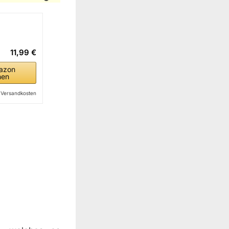
11,99 €
azon
hen
l. Versandkosten