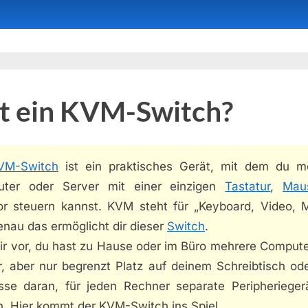
st ein KVM-Switch?
VM-Switch
ist ein praktisches Gerät, mit dem du m
ter oder Server mit einer einzigen
Tastatur
,
Mau
or steuern kannst. KVM steht für „Keyboard, Video, 
enau das ermöglicht dir dieser
Switch
.
dir vor, du hast zu Hause oder im Büro mehrere Comput
r, aber nur begrenzt Platz auf deinem Schreibtisch ode
esse daran, für jeden Rechner separate Peripherieger
n. Hier kommt der KVM-Switch ins Spiel.