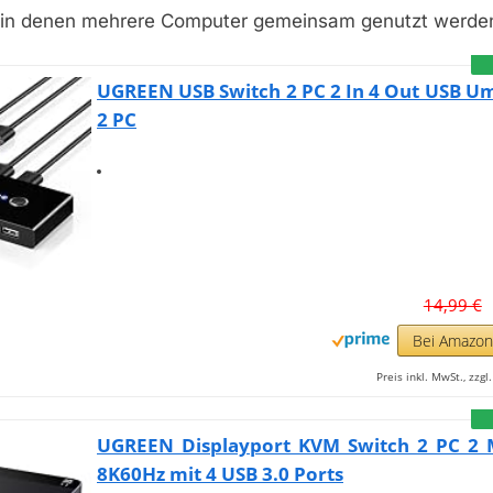
in denen mehrere Computer gemeinsam genutzt werde
UGREEN USB Switch 2 PC 2 In 4 Out USB U
2 PC
14,99 €
Bei Amazo
Preis inkl. MwSt., zzg
UGREEN Displayport KVM Switch 2 PC 2 
8K60Hz mit 4 USB 3.0 Ports