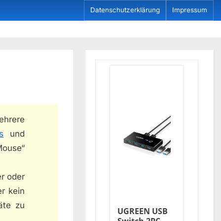
Datenschutzerklärung
Impressum
ehrere
s
und
Mouse“
er oder
r kein
äte zu
UGREEN USB