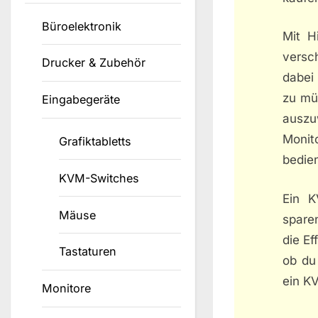
Büroelektronik
Mit H
versc
Drucker & Zubehör
dabei
zu mü
Eingabegeräte
auszu
Monit
Grafiktabletts
bedie
KVM-Switches
Ein K
Mäuse
spare
die Ef
Tastaturen
ob du
ein K
Monitore