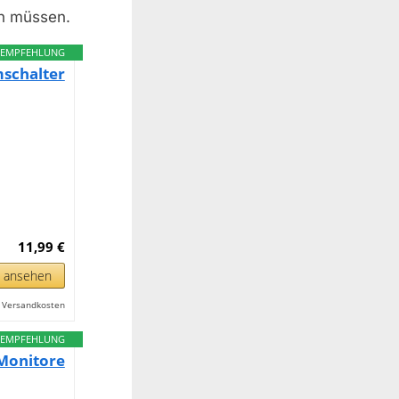
n müssen.
EMPFEHLUNG
mschalter
11,99 €
n ansehen
l. Versandkosten
EMPFEHLUNG
Monitore