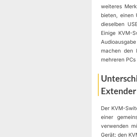
weiteres Merk
bieten, einen
dieselben US
Einige KVM-Sw
Audioausgabe 
machen den K
mehreren PCs 
Untersch
Extender
Der KVM-Switch
einer gemein
verwenden mö
Gerät: den KV