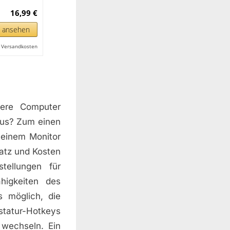
16,99 €
n ansehen
l. Versandkosten
hrere Computer
aus? Zum einen
 einem Monitor
latz und Kosten
tellungen für
higkeiten des
 möglich, die
tatur-Hotkeys
wechseln. Ein