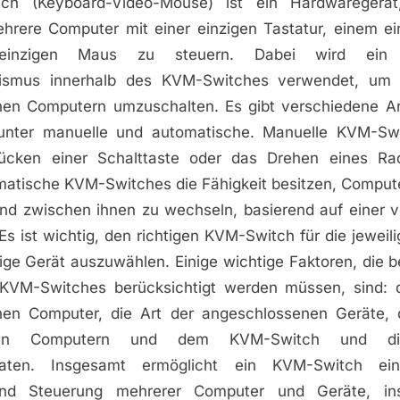
ch (Keyboard-Video-Mouse) ist ein Hardwaregerä
ehrere Computer mit einer einzigen Tastatur, einem ei
einzigen Maus zu steuern. Dabei wird ein w
ismus innerhalb des KVM-Switches verwendet, um
nen Computern umzuschalten. Es gibt verschiedene A
runter manuelle und automatische. Manuelle KVM-Sw
ücken einer Schalttaste oder das Drehen eines Rad
atische KVM-Switches die Fähigkeit besitzen, Comput
nd zwischen ihnen zu wechseln, basierend auf einer vo
e. Es ist wichtig, den richtigen KVM-Switch für die jewe
ige Gerät auszuwählen. Einige wichtige Faktoren, die 
 KVM-Switches berücksichtigt werden müssen, sind: 
en Computer, die Art der angeschlossenen Geräte, 
en Computern und dem KVM-Switch und die
raten. Insgesamt ermöglicht ein KVM-Switch eine
nd Steuerung mehrerer Computer und Geräte, in