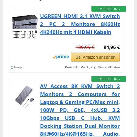
EMPFEHLUNG
UGREEN HDMI 2.1 KVM Switch
2 PC 2 Monitore 8K60Hz
4K240Hz mit 4 HDMI Kabeln
109,99 €
94,96 €
Bei Amazon ansehen
*
Preis inkl. MwSt., zzgl. Versandkosten
Anzeige
EMPFEHLUNG
AV Access 8K KVM Switch 2
Monitors 2 Computers for
Laptop & Gaming PC/Mac mini,
100W PD, GbE, 4xUSB 3.2
10Gbps USB C Hub, KVM
Docking Station Dual Monitor
8K@60Hz/4K@165Hz, Audio,