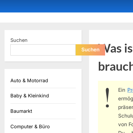
Skip
to
content
Dein ProduktBerater
Suchen
Was is
Suchen
brauch
Auto & Motorrad
Ein
Pr
Baby & Kleinkind
ermög
präse
Baumarkt
Schul
von Fo
Computer & Büro
Du b