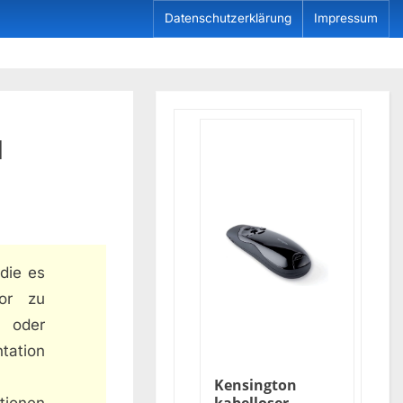
Datenschutzerklärung
Impressum
u
die es
tor zu
n oder
tation
Kensington
ionen