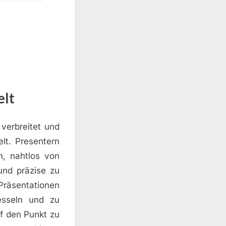
elt
verbreitet und
lt. Presentern
n, nahtlos von
und präzise zu
Präsentationen
esseln und zu
uf den Punkt zu