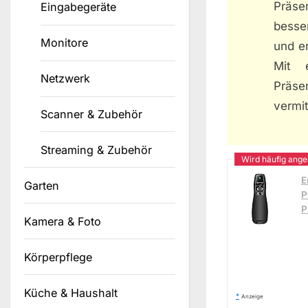
Präse
Eingabegeräte
besser
Monitore
und er
Mit 
Netzwerk
Präse
vermit
Scanner & Zubehör
Streaming & Zubehör
E
Garten
P
P
Kamera & Foto
Körperpflege
Küche & Haushalt
*
Anzeige