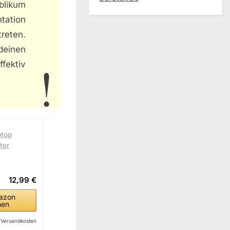
blikum
ntation
treten.
einen
fektiv
ptop
ter
12,99 €
azon
hen
l. Versandkosten