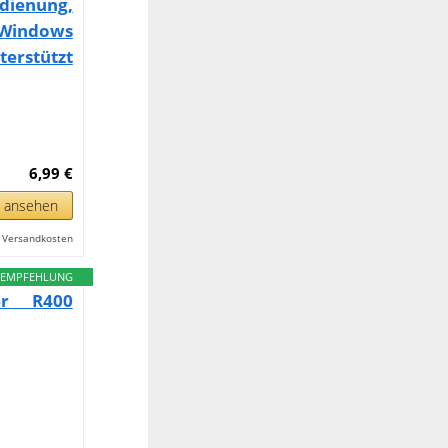
ienung,
 Windows
stützt
6,99 €
n ansehen
l. Versandkosten
EMPFEHLUNG
er R400