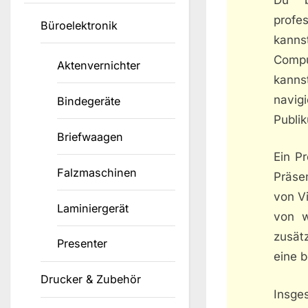
profe
Büroelektronik
kanns
Compu
Aktenvernichter
kanns
navig
Bindegeräte
Publi
Briefwaagen
Ein P
Falzmaschinen
Präse
von V
Laminiergerät
von w
zusät
Presenter
eine b
Drucker & Zubehör
Insge