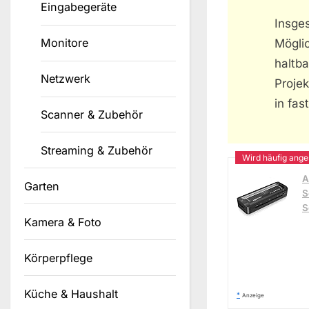
Eingabegeräte
Insge
Monitore
Mögli
haltb
Netzwerk
Projek
in fas
Scanner & Zubehör
Streaming & Zubehör
A
Garten
S
S
Kamera & Foto
Körperpflege
Küche & Haushalt
*
Anzeige