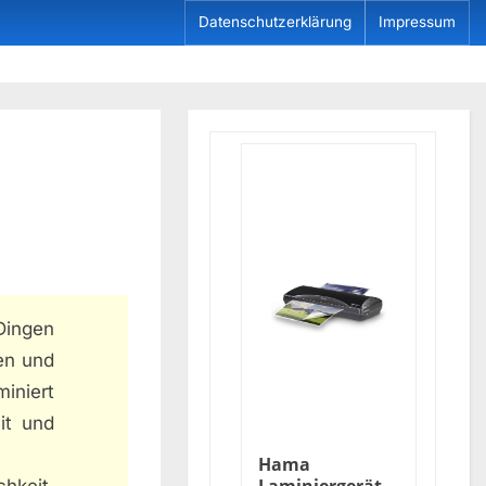
Datenschutzerklärung
Impressum
Dingen
en und
niert
it und
Hama
hkeit,