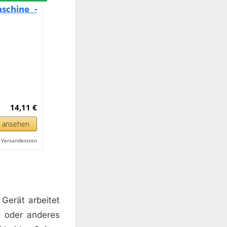
schine -
14,11 €
n ansehen
l. Versandkosten
 Gerät arbeitet
d oder anderes