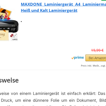
MAXDONE Laminiergerät A4 Laminierma
Heiß und Kalt Laminiergerät
19,99 €
Bei Amazo
Preis inkl. MwSt., zzg
sweise
eise von einem Laminiergerät ist einfach erklärt: Das
 Druck, um eine dünnere Folie um ein Dokument, Bil