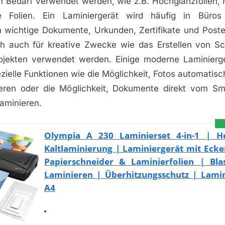
h Bedarf verwendet werden, wie z.B. Hochglanzfolien, M
de Folien. Ein Laminiergerät wird häufig in Büro
m wichtige Dokumente, Urkunden, Zertifikate und Poste
h auch für kreative Zwecke wie das Erstellen von S
ojekten verwendet werden. Einige moderne Laminierg
zielle Funktionen wie die Möglichkeit, Fotos automatis
eren oder die Möglichkeit, Dokumente direkt vom S
laminieren.
Olympia A 230 Laminierset 4-in-1 | H
Kaltlaminierung | Laminiergerät mit Eck
Papierschneider & Laminierfolien | Blas
Laminieren | Überhitzungsschutz | Lamin
A4