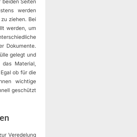
f beiden Seiten
istens werden
 zu ziehen. Bei
llt werden, um
terschiedliche
der Dokumente.
ülle gelegt und
das Material,
Egal ob für die
nnen wichtige
nell geschützt
ken
zur Veredelung