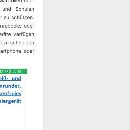
attfolien oder
s und Schulen
r zu schützen.
crapbooks oder
eräte verfügen
ch zu schneiden
martphone oder
EMPFEHLUNG
eiß- und
enrunder,
enfreies
iergerät