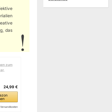
ektive
ialien
eative
ug, das
onen zum
er,
24,99 €
azon
hen
l. Versandkosten