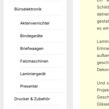
Schild
Büroelektronik
deine
gesta
Aktenvernichter
es wir
Bindegeräte
Lamin
Briefwaagen
Erin
aufbe
Falzmaschinen
geschü
Dekor
Laminiergerät
Und s
Presenter
Proje
Gesch
Drucker & Zubehör
Gläser