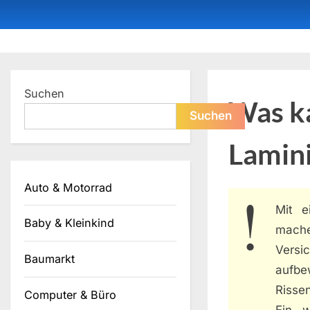
Skip
to
content
Dein ProduktBerater
Suchen
Was ka
Suchen
Lamin
Auto & Motorrad
Mit 
Baby & Kleinkind
mache
Vers
Baumarkt
aufbe
Risse
Computer & Büro
Ein w