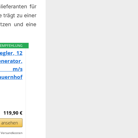
ieferanten für
trägt zu einer
ätzen und eine
EMPFEHLUNG
gler, 12
nerator,
,5 m/s
auernhof
119,90 €
n ansehen
l. Versandkosten