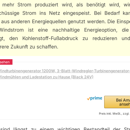
mehr Strom produziert wird, als benötigt wird, wi
chüssige Strom ins Netz eingespeist. Bei Bedarf ka
 aus anderen Energiequellen genutzt werden. Die Einsp
indstrom ist eine nachhaltige Energieoption, di
ägt, den Kohlenstoff-Fußabdruck zu reduzieren un
rere Zukunft zu schaffen.
indturbinengenerator 1200W, 3-Blatt-Windregler-Turbinengenerator-K
indmühlen und Ladestation zu Hause (Black 24V)
Bei Am
anse
Preis inkl. MwSt., zzg
 sind längst zu einem wichtigen Bestandteil der St