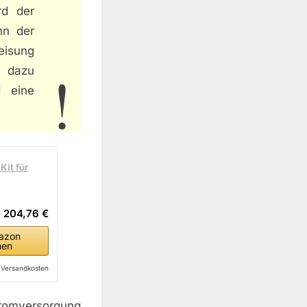
rd der
nn der
eisung
e dazu
d eine
it für
204,76 €
azon
hen
l. Versandkosten
romversorgung