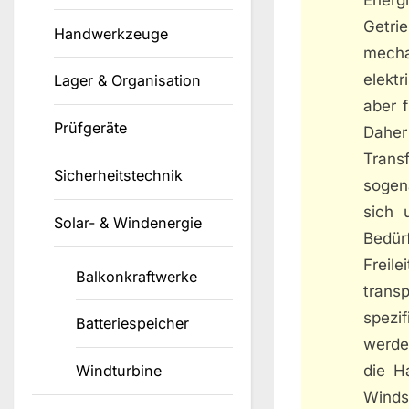
Getri
Handwerkzeuge
mecha
elekt
Lager & Organisation
aber f
Prüfgeräte
Daher
Tran
Sicherheitstechnik
sogen
sich 
Solar- & Windenergie
Bedür
Freil
Balkonkraftwerke
trans
spezi
Batteriespeicher
werde
die H
Windturbine
Windst