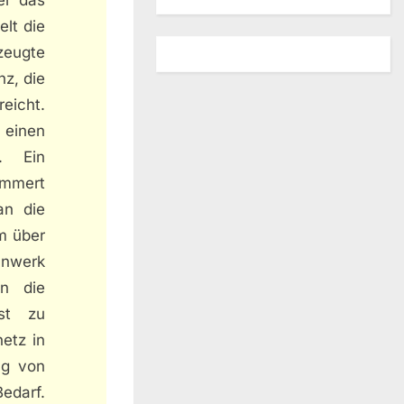
lt die
zeugte
z, die
reicht.
 einen
. Ein
ümmert
an die
m über
nnwerk
an die
sst zu
etz in
ng von
Bedarf.