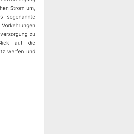
chen Strom um,
as sogenannte
n Vorkehrungen
eversorgung zu
lick auf die
etz werfen und