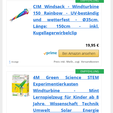
EMPFEHLUNG
CIM Windsack - Windturbine
150 Rainbow - UV-beständig
und wetterfest - Ø35cm,
Länge: 150cm - inkl.
Kugellagerwirbelclip
19,95 €
Bei Amazon ansehen
*
Preis inkl. MwSt., zzgl. Versandkosten
Anzeige
EMPFEHLUNG
4M Green Science STEM
Experimentierkasten
Windturbine - Mint
Lernspielzeug für Kinder ab 8
Jahre, Wissenschaft Technik
Umwelt Solar Energie