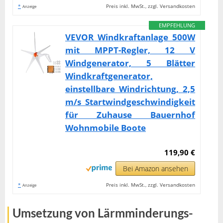
*
Preis inkl. MwSt., zzgl. Versandkosten
Anzeige
EMPFEHLUNG
VEVOR Windkraftanlage 500W
mit MPPT-Regler, 12 V
Windgenerator, 5 Blätter
Windkraftgenerator,
einstellbare Windrichtung, 2,5
m/s Startwindgeschwindigkeit
für Zuhause Bauernhof
Wohnmobile Boote
119,90 €
Bei Amazon ansehen
*
Preis inkl. MwSt., zzgl. Versandkosten
Anzeige
Umsetzung von Lärmminderungs-