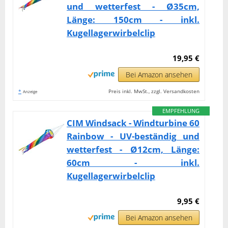
und wetterfest - Ø35cm,
Länge: 150cm - inkl.
Kugellagerwirbelclip
19,95 €
Bei Amazon ansehen
*
Preis inkl. MwSt., zzgl. Versandkosten
Anzeige
EMPFEHLUNG
CIM Windsack - Windturbine 60
Rainbow - UV-beständig und
wetterfest - Ø12cm, Länge:
60cm - inkl.
Kugellagerwirbelclip
9,95 €
Bei Amazon ansehen