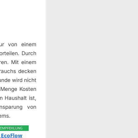
 nur von einem
rteilen. Durch
ren. Mit einem
rauchs decken
unde wird nicht
e Menge Kosten
n Haushalt ist,
insparung von
tems.
EMPFEHLUNG
 EcoFlow