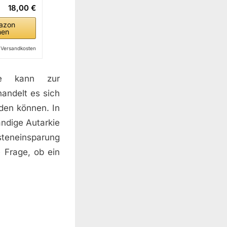
18,00 €
azon
hen
l. Versandkosten
age kann zur
andelt es sich
rden können. In
ändige Autarkie
steneinsparung
 Frage, ob ein