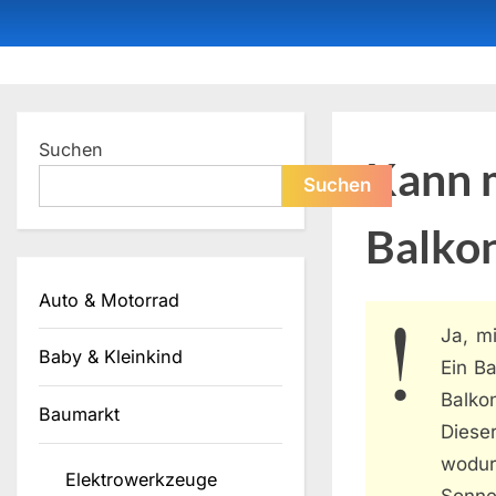
Skip
to
content
Dein ProduktBerater
Suchen
Kann 
Suchen
Balko
Auto & Motorrad
Ja, m
Baby & Kleinkind
Ein Ba
Balko
Baumarkt
Diese
wodur
Elektrowerkzeuge
Sonn