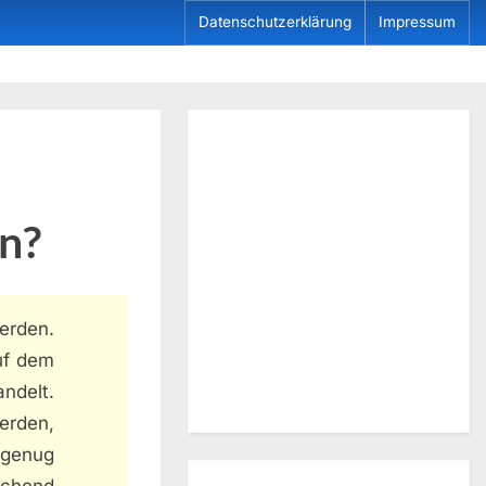
Datenschutzerklärung
Impressum
n?
erden.
auf dem
ndelt.
erden,
 genug
chend