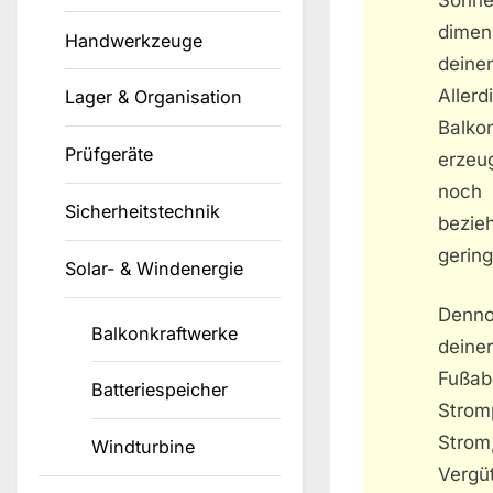
dimen
Handwerkzeuge
deine
Aller
Lager & Organisation
Balko
Prüfgeräte
erzeug
noch 
Sicherheitstechnik
bezi
gerin
Solar- & Windenergie
Denno
Balkonkraftwerke
dein
Fußa
Batteriespeicher
Strom
Strom
Windturbine
Vergü