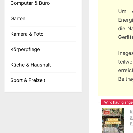
Computer & Büro
Um d
Garten
Energ
die N
Kamera & Foto
Gerät
Körperpflege
Insge
teilwe
Küche & Haushalt
erreic
Beitr
Sport & Freizeit
B
S
E