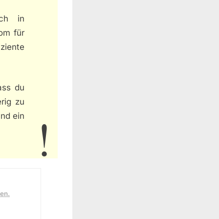
ch in
om für
ziente
ass du
erig zu
und ein
ten.