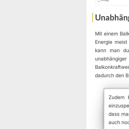
Unabhäng
Mit einem Bal
Energie meist
kann man durc
unabhängig
Balkonkraftwe
dadurch den B
Zudem b
einzusp
dass man
auch noc