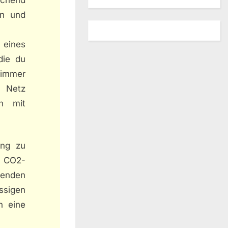
en und
 eines
die du
h immer
m Netz
n mit
ung zu
 CO2-
enden
ssigen
h eine