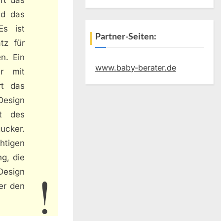
nd das
Es ist
Partner-Seiten:
tz für
n. Ein
www.baby-berater.de
er mit
rt das
Design
st des
ucker.
tigen
g, die
Design
her den