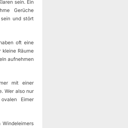
aren sein. Ein
nehme Gerüche
sein und stört
haben oft eine
r kleine Räume
deln aufnehmen
mer mit einer
e. Wer also nur
 ovalen Eimer
n Windeleimers