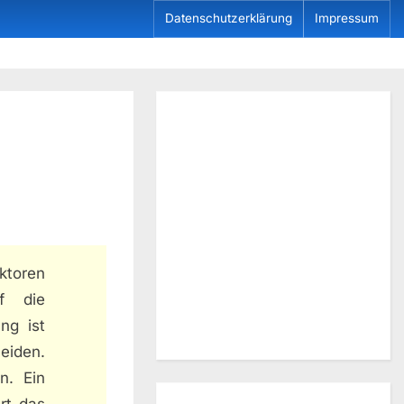
Datenschutzerklärung
Impressum
ktoren
f die
ng ist
eiden.
n. Ein
rt das