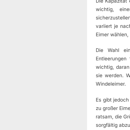
Die Kapazität 
wichtig, ei
sicherzustelle
variiert je na
Eimer wählen,
Die Wahl ein
Entleerungen
wichtig, dara
sie werden. We
Windeleimer.
Es gibt jedoc
zu großer Eime
ratsam, die Gr
sorgfältig ab