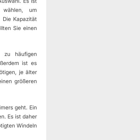
Auswahl. Es ist
u wählen, um
. Die Kapazität
llten Sie einen
n zu häufigen
ßerdem ist es
igen, je älter
 einen größeren
mers geht. Ein
n. Es ist daher
ötigten Windeln