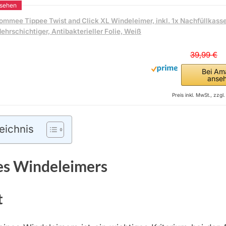
ommee Tippee Twist and Click XL Windeleimer, inkl. 1x Nachfüllkasse
ehrschichtiger, Antibakterieller Folie, Weiß
39,99 €
Bei Am
anse
Preis inkl. MwSt., zzg
eichnis
es Windeleimers
t