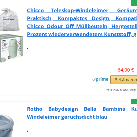
Chicco Teleskop-Windeleimer, Geräu
Praktisch, Kompaktes Design, Kompat
Chicco Odour Off Müllbeuteln, Hergestel
Prozent wiederverwendetem Kunststoff, 
64,00 €
Bei Amazo
Preis inkl. MwSt., zzg
Rotho Babydesign Bella Bambina Kun
Windeleimer geruchsdicht blau