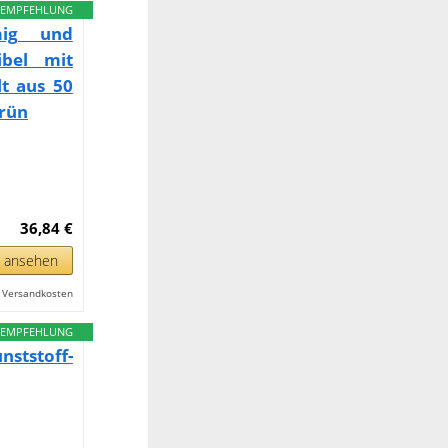
EMPFEHLUNG
mig und
ibel mit
lt aus 50
grün
36,84 €
n ansehen
l. Versandkosten
EMPFEHLUNG
ststoff-