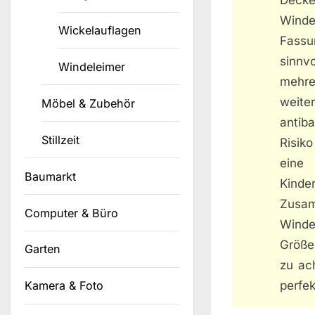
Winde
Wickelauflagen
Fassu
sinnv
Windeleimer
mehre
weite
Möbel & Zubehör
antib
Stillzeit
Risik
eine 
Baumarkt
Kinde
Zusa
Computer & Büro
Winde
Größe
Garten
zu ach
perfek
Kamera & Foto