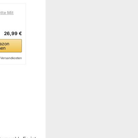
tte Mit
26,99 €
azon
hen
l. Versandkosten