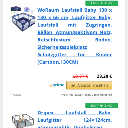
EMPFEHLUNG
WoRaum Laufstall Baby 130 x
130 x 66 cm, Laufgitter Baby,
Laufstall mit Zugringen,
Bällen, Atmungsaktivem Netz,
Rutschfestem Boden,
Sicherheitsspielplatz
Schutzgitter für Kinder
(Cartoon,130CM)
29,77 €
28,28 €
Bei Amazon ansehen
*
Preis inkl. MwSt., zzgl. Versandkosten
Anzeige
EMPFEHLUNG
Dripex Laufstall Baby,
Laufgitter 124×124cm,
atmungsaktiv, Dunkelgrau