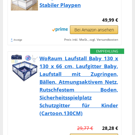
Stabiler Playpen
49,99 €
Bei Amazon ansehen
*
Preis inkl. MwSt., zzgl. Versandkosten
Anzeige
EMPFEHLUNG
WoRaum Laufstall Baby 130 x
130 x 66 cm, Laufgitter Baby,
Laufstall mit Zugringen,
Bällen, Atmungsaktivem Netz,
Rutschfestem Boden,
Sicherheitsspielplatz
Schutzgitter für Kinder
(Cartoon,130CM)
29,77 €
28,28 €