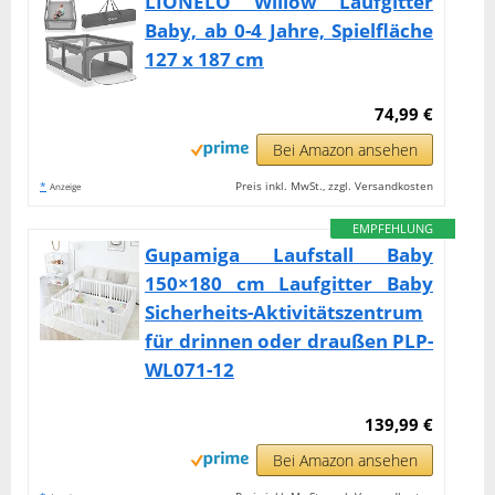
LIONELO Willow Laufgitter
Baby, ab 0-4 Jahre, Spielfläche
127 x 187 cm
74,99 €
Bei Amazon ansehen
*
Preis inkl. MwSt., zzgl. Versandkosten
Anzeige
EMPFEHLUNG
Gupamiga Laufstall Baby
150×180 cm Laufgitter Baby
Sicherheits-Aktivitätszentrum
für drinnen oder draußen PLP-
WL071-12
139,99 €
Bei Amazon ansehen