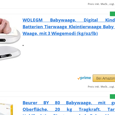
Preis inkl. MwSt., zzg
WOLEGM Babywaage, Digital Kind
Batterien Tierwaage Kleintierwaage Baby
Waage, mit 3 Wiegemodi (kg/oz/lb)
Bei Amazo
Preis inkl. MwSt., zzg
Beurer BY 80 Babywaage, mit ge
Oberfläche, 20 kg Tragkraft, Ta