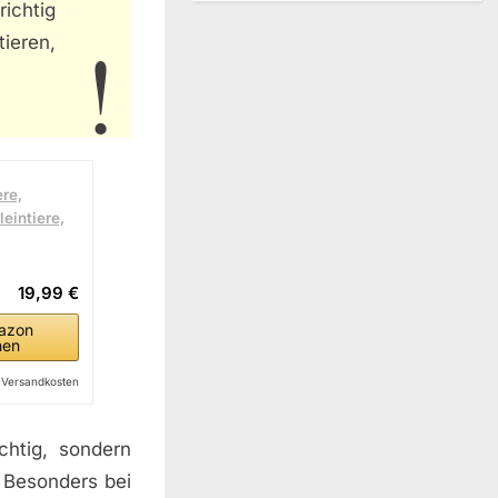
chtig
ieren,
re,
eintiere,
19,99 €
azon
hen
l. Versandkosten
chtig, sondern
. Besonders bei