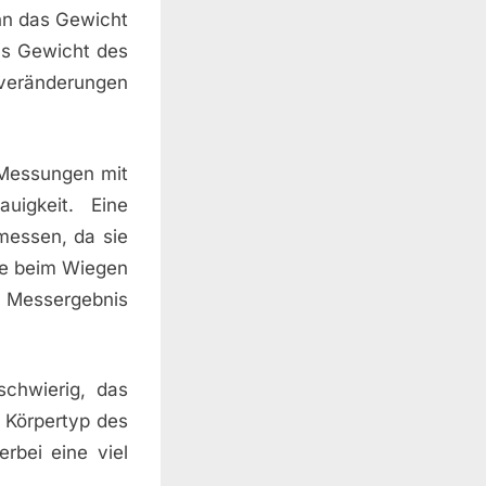
nn das Gewicht
as Gewicht des
veränderungen
Messungen mit
igkeit. Eine
messen, da sie
re beim Wiegen
 Messergebnis
chwierig, das
 Körpertyp des
rbei eine viel