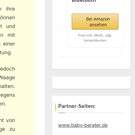
Bluetooth
Babywaage,
m ihre
Tierwaage,
können
Multifunktionale
Bei Amazon
baby waage mit
ansehen
nt und
herausnehmbarem
en mit
Tablett,
Preis inkl. MwSt., zzgl.
Versandkosten
Babywaage digital
 einer
mit Tara- und
tung.
Haltefunktion,
kostenlose App
und Batterien
jedoch
(max: 100 kg)
 Waage
alten.
iegens
en.
Partner-Seiten:
ht von
www.baby-berater.de
uge zu