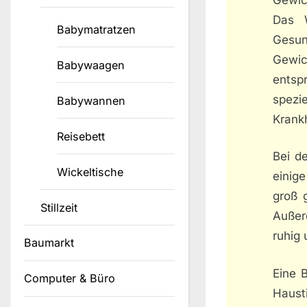
Das W
Babymatratzen
Gesun
Gewic
Babywaagen
entsp
spezi
Babywannen
Krankh
Reisebett
Bei d
Wickeltische
einig
groß 
Stillzeit
Außer
ruhig 
Baumarkt
Eine 
Computer & Büro
Haust