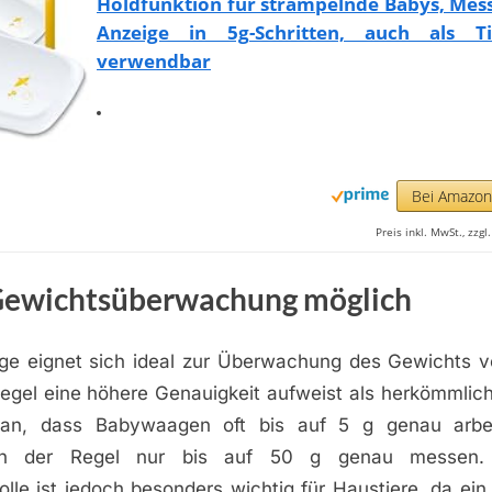
Holdfunktion für strampelnde Babys, Mes
Anzeige in 5g-Schritten, auch als T
verwendbar
Bei Amazo
Preis inkl. MwSt., zzg
ewichtsüberwachung möglich
e eignet sich ideal zur Überwachung des Gewichts v
 Regel eine höhere Genauigkeit aufweist als herkömmlic
aran, dass Babywaagen oft bis auf 5 g genau arbe
in der Regel nur bis auf 50 g genau messen.
lle ist jedoch besonders wichtig für Haustiere, da ei