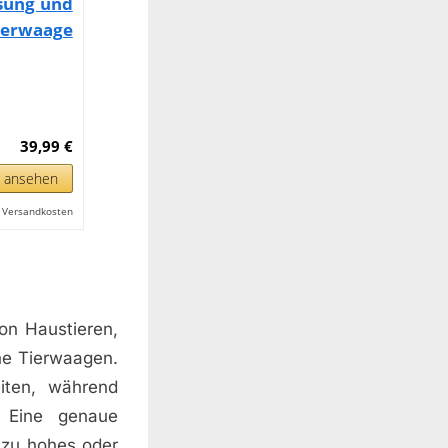
sung und
ierwaage
39,99 €
n ansehen
l. Versandkosten
on Haustieren,
he Tierwaagen.
iten, während
 Eine genaue
n zu hohes oder