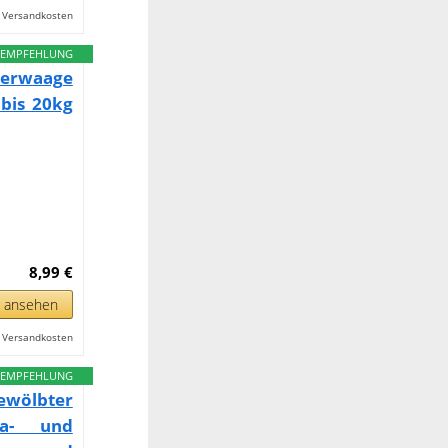
l. Versandkosten
EMPFEHLUNG
erwaage
 bis 20kg
8,99 €
n ansehen
l. Versandkosten
EMPFEHLUNG
wölbter
ra- und