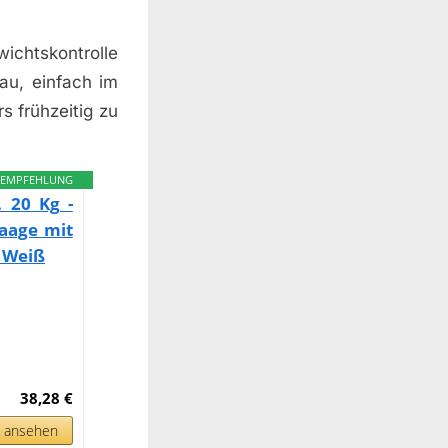
ichtskontrolle
au, einfach im
 frühzeitig zu
EMPFEHLUNG
 20 Kg -
aage mit
- Weiß
38,28 €
n ansehen