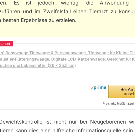
lten. Es ist jedoch wichtig, die Anwendung ri
zuführen und im Zweifelsfall einen Tierarzt zu konsult
 besten Ergebnisse zu erzielen.
in1 Babywaage Tierwaage & Personenwaage, Tierwaage für Kleine Tie
austier-Fütterungswaage, Digitale LCD-Katzenwaage, Geeignet für Kl
üchen und Lebensmittel (36 x 25.5 cm)
Bei Am
anse
Preis inkl. MwSt., zzg
ewichtskontrolle ist nicht nur bei Neugeborenen wi
ieren kann dies eine hilfreiche Informationsquelle sein