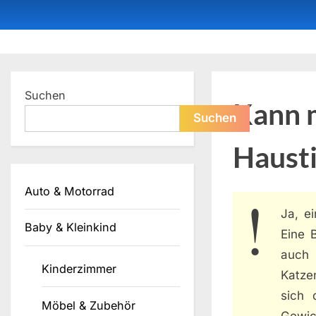
Skip
to
content
Dein ProduktBerater
Suchen
Kann 
Suchen
Haust
Auto & Motorrad
Ja, e
Baby & Kleinkind
Eine 
auch 
Kinderzimmer
Katze
sich 
Möbel & Zubehör
Gewic