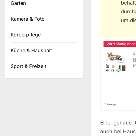
beha
Garten
durch
Kamera & Foto
um die
Körperpflege
Küche & Haushalt
2
H
Sport & Freizeit
K
*
Anzeige
Eine genaue G
auch bei Haust