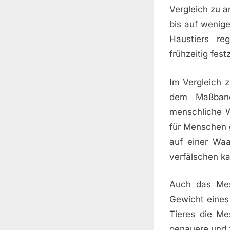
Vergleich zu 
bis auf wenig
Haustiers re
frühzeitig fest
Im Vergleich
dem Maßband
menschliche W
für Menschen 
auf einer Wa
verfälschen k
Auch das Mes
Gewicht eines
Tieres die Me
genauere und 