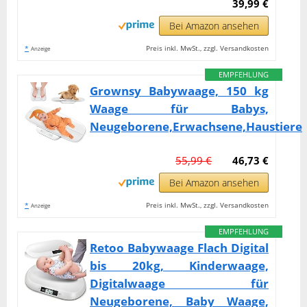
39,99 €
Bei Amazon ansehen
*
Preis inkl. MwSt., zzgl. Versandkosten
Anzeige
EMPFEHLUNG
Grownsy Babywaage, 150 kg
Waage für Babys,
Neugeborene,Erwachsene,Haustiere
55,99 €
46,73 €
Bei Amazon ansehen
*
Preis inkl. MwSt., zzgl. Versandkosten
Anzeige
EMPFEHLUNG
Retoo Babywaage Flach Digital
bis 20kg, Kinderwaage,
Digitalwaage für
Neugeborene, Baby Waage,