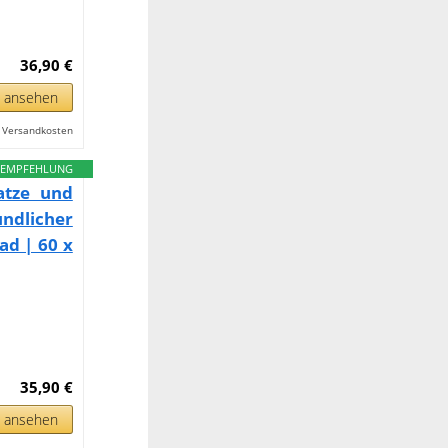
36,90 €
n ansehen
l. Versandkosten
EMPFEHLUNG
atze und
ndlicher
d | 60 x
35,90 €
n ansehen