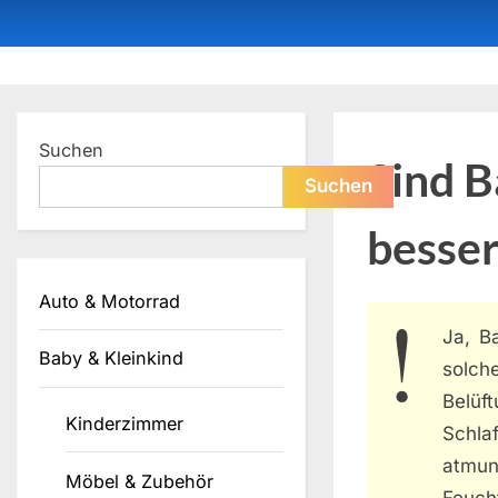
Skip
to
content
Dein ProduktBerater
Suchen
Sind 
Suchen
besser
Auto & Motorrad
Ja, B
Baby & Kleinkind
solch
Belüf
Kinderzimmer
Schla
atmun
Möbel & Zubehör
Feuch