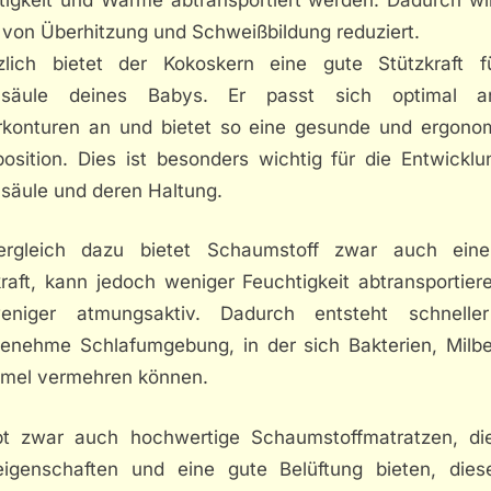
 von Überhitzung und Schweißbildung reduziert.
zlich bietet der Kokoskern eine gute Stützkraft f
elsäule deines Babys. Er passt sich optimal a
rkonturen an und bietet so eine gesunde und ergono
position. Dies ist besonders wichtig für die Entwicklu
lsäule und deren Haltung.
rgleich dazu bietet Schaumstoff zwar auch ein
kraft, kann jedoch weniger Feuchtigkeit abtransportier
eniger atmungsaktiv. Dadurch entsteht schnelle
enehme Schlafumgebung, in der sich Bakterien, Milb
mel vermehren können.
bt zwar auch hochwertige Schaumstoffmatratzen, di
eigenschaften und eine gute Belüftung bieten, dies