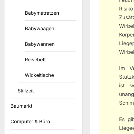
Risiko
Babymatratzen
Zusät
Wirb
Babywaagen
Körpe
Liege
Babywannen
Wirbe
Reisebett
Im Ve
Wickeltische
Stütz
ist w
Stillzeit
unang
Schim
Baumarkt
Es gi
Computer & Büro
Liege