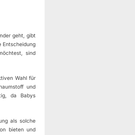
der geht, gibt
ne Entscheidung
möchtest, sind
ktiven Wahl für
chaumstoff und
tig, da Babys
ung als solche
ion bieten und