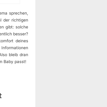
hema sprechen,
 der richtigen
n gibt: solche
entlich besser?
komfort deines
 Informationen
lso bleib dran
m Baby passt!
t