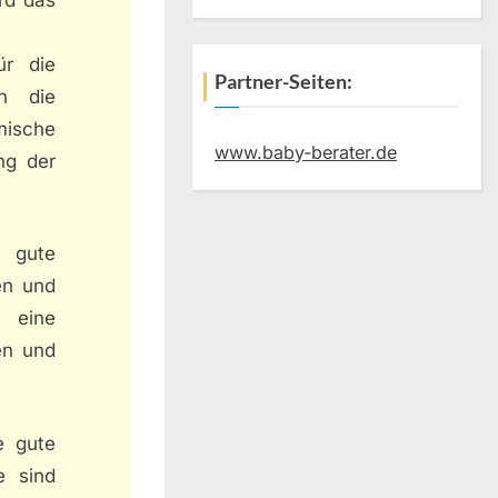
ür die
Partner-Seiten:
n die
mische
www.baby-berater.de
ng der
e gute
en und
r eine
en und
e gute
e sind