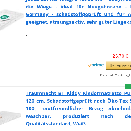
die Wiege - ideal für Neugeborene -
Germany - schadstoffgeprüft und für Al
geeignet, atmungsaktiv, sehr guter Liege
26,70 €
Bei Amazo
Preis inkl. MwSt., zzg
Traumnacht BT Kiddy Kindermatratze Pur
120 cm, Schadstoffgeprüft nach Öko-Tex 
100, hautfreundlicher Bezug abnehm
waschbar, produziert nach deu
Qualitätsstandard, Weiß