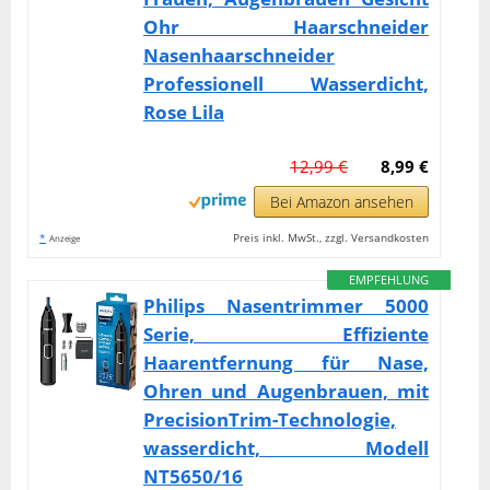
Ohr Haarschneider
Nasenhaarschneider
Professionell Wasserdicht,
Rose Lila
12,99 €
8,99 €
Bei Amazon ansehen
*
Preis inkl. MwSt., zzgl. Versandkosten
Anzeige
EMPFEHLUNG
Philips Nasentrimmer 5000
Serie, Effiziente
Haarentfernung für Nase,
Ohren und Augenbrauen, mit
PrecisionTrim-Technologie,
wasserdicht, Modell
NT5650/16