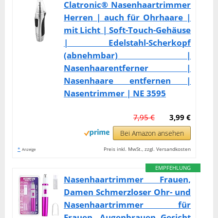
Clatronic® Nasenhaartrimmer
Herren | auch für Ohrhaare |
mit Licht | Soft-Touch-Gehäuse
| Edelstahl-Scherkopf
(abnehmbar) |
Nasenhaarentferner |
Nasenhaare entfernen |
Nasentrimmer | NE 3595
7,95 €
3,99 €
Bei Amazon ansehen
*
Preis inkl. MwSt., zzgl. Versandkosten
Anzeige
EMPFEHLUNG
Nasenhaartrimmer Frauen,
Damen Schmerzloser Ohr- und
Nasenhaartrimmer für
Frauen, Augenbrauen Gesicht