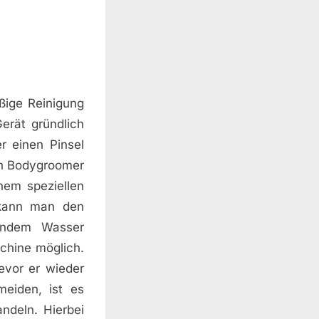
ßige Reinigung
erät gründlich
r einen Pinsel
en Bodygroomer
nem speziellen
 kann man den
endem Wasser
schine möglich.
evor er wieder
eiden, ist es
ndeln. Hierbei