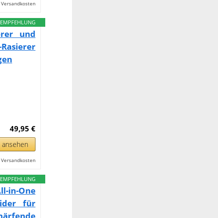
l. Versandkosten
EMPFEHLUNG
erer und
-Rasierer
gen
49,95 €
n ansehen
l. Versandkosten
EMPFEHLUNG
l-in-One
ider für
härfende