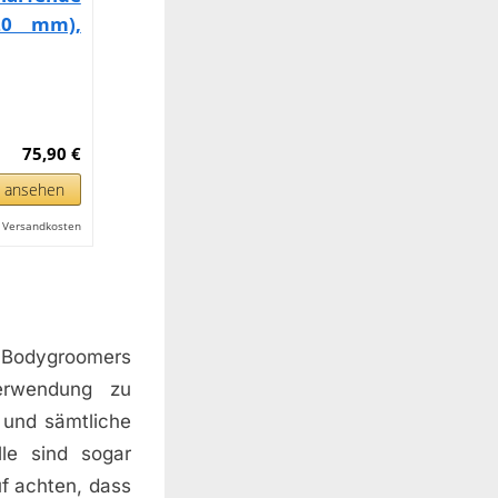
-20 mm),
75,90 €
n ansehen
l. Versandkosten
Bodygroomers
erwendung zu
n und sämtliche
le sind sogar
uf achten, dass