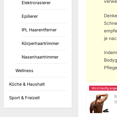
verwe
Elektrorasierer
Denke
Epilierer
Schne
IPL Haarentferner
empfe
je na
Körperhaartrimmer
Indem
Nasenhaartrimmer
Bodyg
Pflege
Wellness
Küche & Haushalt
B
Sport & Freizeit
H