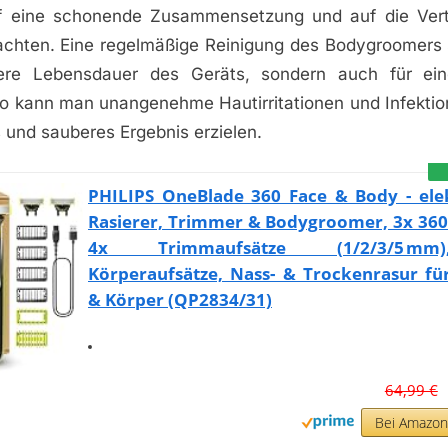
f eine schonende Zusammensetzung und auf die Vertr
achten. Eine regelmäßige Reinigung des Bodygroomers s
gere Lebensdauer des Geräts, sondern auch für ein
 kann man unangenehme Hautirritationen und Infekti
s und sauberes Ergebnis erzielen.
PHILIPS OneBlade 360 Face & Body - elek
Rasierer, Trimmer & Bodygroomer, 3x 360
4x Trimmaufsätze (1/2/3/5 m
Körperaufsätze, Nass- & Trockenrasur fü
& Körper (QP2834/31)
64,99 €
Bei Amazo