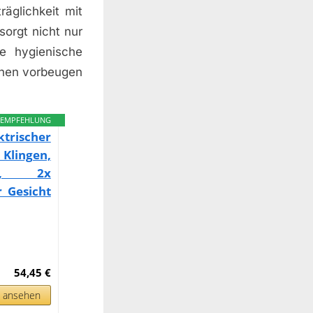
äglichkeit mit
orgt nicht nur
e hygienische
onen vorbeugen
EMPFEHLUNG
trischer
 Klingen,
m), 2x
r Gesicht
54,45 €
n ansehen