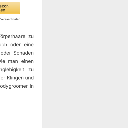
azon
hen
l. Versandkosten
Körperhaare zu
uch oder eine
t oder Schäden
wie man einen
glebigkeit zu
der Klingen und
Bodygroomer in