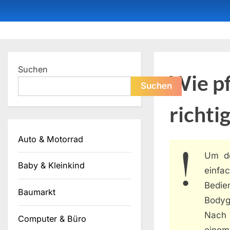
Skip
to
content
Dein ProduktBerater
Suchen
Wie p
Suchen
richti
Auto & Motorrad
Um d
Baby & Kleinkind
einfa
Bedie
Baumarkt
Bodyg
Nach 
Computer & Büro
einem