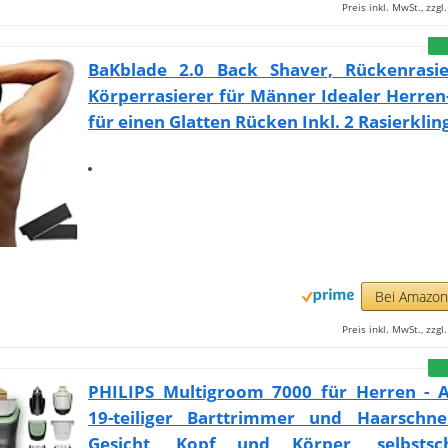
Preis inkl. MwSt., zzg
BaKblade 2.0 Back Shaver, Rückenrasi
Körperrasierer für Männer Idealer Herren
für einen Glatten Rücken Inkl. 2 Rasierklin
Bei Amazo
Preis inkl. MwSt., zzg
PHILIPS Multigroom 7000 für Herren - Al
19-teiliger Barttrimmer und Haarschne
Gesicht, Kopf und Körper, selbstsc