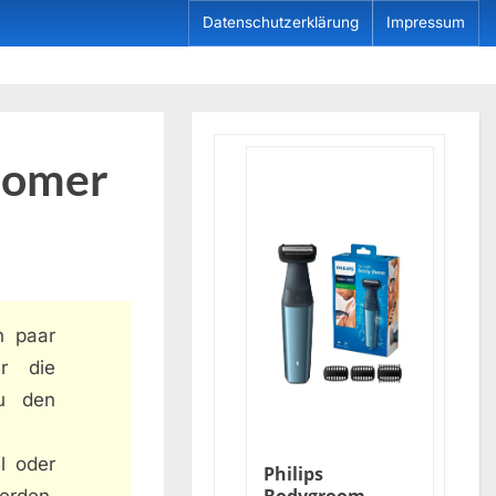
Datenschutzerklärung
Impressum
oomer
n paar
er die
du den
l oder
Philips
erden.