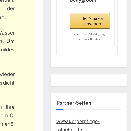
Bodygroom
Series 3000
g der
hautfreundlicher
en.
Körperrasierer
Bei Amazon
inkl. 3
ansehen
Kammaufsätze
Wasser
(Modell
Preis inkl. MwSt., zzgl.
Versandkosten
BG3015/15)
en. Um
ildes
wieder
rdicht
Partner-Seiten:
m ihre
lem Öl
www.körperpflege-
inenöl
ratgeber.de