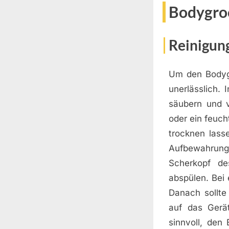
Bodygro
Reinigun
Um den Bodygr
unerlässlich.
säubern und v
oder ein feuc
trocknen lass
Aufbewahrung
Scherkopf d
abspülen. Bei 
Danach sollte
auf das Gerä
sinnvoll, den