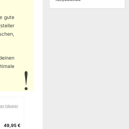
e gute
teller
schen,
deinen
timale
er Idealer
49,95 €