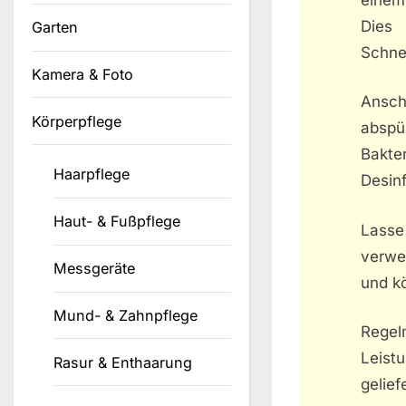
Dies
Garten
Schne
Kamera & Foto
Ansch
Körperpflege
abspü
Bakt
Haarpflege
Desin
Haut- & Fußpflege
Lasse
verwe
Messgeräte
und k
Mund- & Zahnpflege
Regel
Leist
Rasur & Enthaarung
gelie