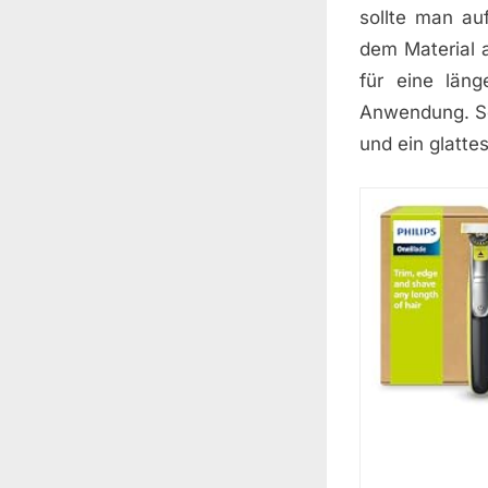
sollte man au
dem Material 
für eine län
Anwendung. So
und ein glatte