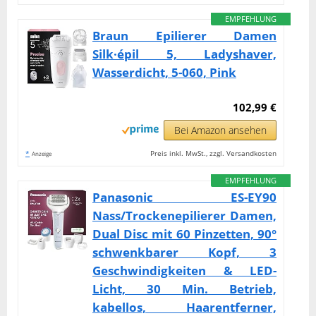
EMPFEHLUNG
Braun Epilierer Damen
Silk·épil 5, Ladyshaver,
Wasserdicht, 5-060, Pink
102,99 €
Bei Amazon ansehen
*
Preis inkl. MwSt., zzgl. Versandkosten
Anzeige
EMPFEHLUNG
Panasonic ES-EY90
Nass/Trockenepilierer Damen,
Dual Disc mit 60 Pinzetten, 90°
schwenkbarer Kopf, 3
Geschwindigkeiten & LED-
Licht, 30 Min. Betrieb,
kabellos, Haarentferner,