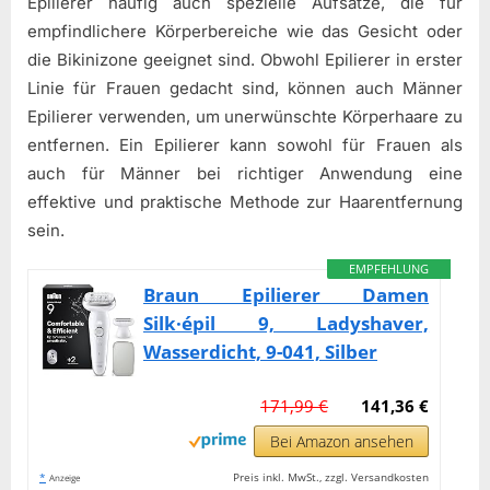
Epilierer häufig auch spezielle Aufsätze, die für
empfindlichere Körperbereiche wie das Gesicht oder
die Bikinizone geeignet sind. Obwohl Epilierer in erster
Linie für Frauen gedacht sind, können auch Männer
Epilierer verwenden, um unerwünschte Körperhaare zu
entfernen. Ein Epilierer kann sowohl für Frauen als
auch für Männer bei richtiger Anwendung eine
effektive und praktische Methode zur Haarentfernung
sein.
EMPFEHLUNG
Braun Epilierer Damen
Silk·épil 9, Ladyshaver,
Wasserdicht, 9-041, Silber
171,99 €
141,36 €
Bei Amazon ansehen
*
Preis inkl. MwSt., zzgl. Versandkosten
Anzeige