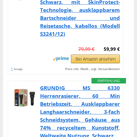
Schwarz, mit SkinProtect-
Technologie, ausklappbarem
Bartschneider und
Reisetasche, kabellos (Modell
S3241/12)
79,99 €
59,99 €
Bei Amazon ansehen
*
Preis inkl. MwSt., zzgl. Versandkosten
Anzeige
EMPFEHLUNG
GRUNDIG MS 6330
Herrenrasierer, 60 Min
Betriebszeit, Ausklappbarer
Langhaarschneider, 3-fach
Schneidsystem, Gehäuse aus
74% recyceltem Kunststoff,
Weltweite Nutzung, Schwarz