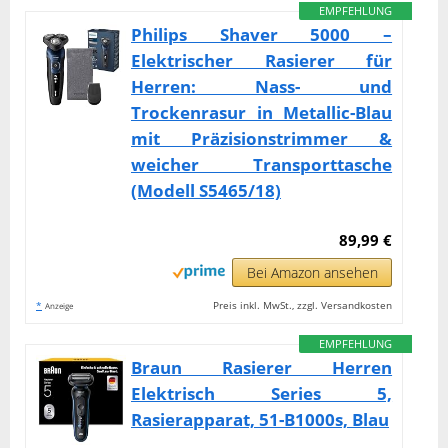
EMPFEHLUNG
Philips Shaver 5000 –
Elektrischer Rasierer für
Herren: Nass- und
Trockenrasur in Metallic-Blau
mit Präzisionstrimmer &
weicher Transporttasche
(Modell S5465/18)
89,99 €
Bei Amazon ansehen
*
Preis inkl. MwSt., zzgl. Versandkosten
Anzeige
EMPFEHLUNG
Braun Rasierer Herren
Elektrisch Series 5,
Rasierapparat, 51-B1000s, Blau