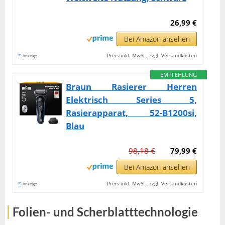
26,99 €
Bei Amazon ansehen
*
Preis inkl. MwSt., zzgl. Versandkosten
Anzeige
EMPFEHLUNG
Braun Rasierer Herren
Elektrisch Series 5,
Rasierapparat, 52-B1200si,
Blau
98,18 €
79,99 €
Bei Amazon ansehen
*
Preis inkl. MwSt., zzgl. Versandkosten
Anzeige
Folien- und Scherblatttechnologie