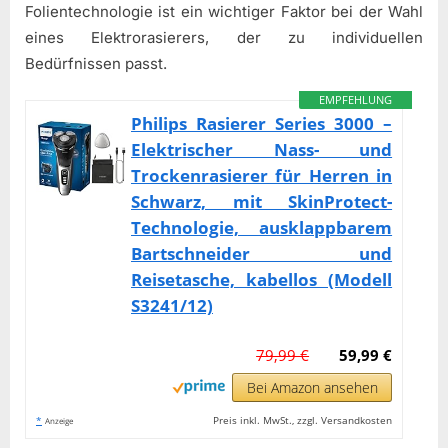
Folientechnologie ist ein wichtiger Faktor bei der Wahl
eines Elektrorasierers, der zu individuellen
Bedürfnissen passt.
EMPFEHLUNG
Philips Rasierer Series 3000 –
Elektrischer Nass- und
Trockenrasierer für Herren in
Schwarz, mit SkinProtect-
Technologie, ausklappbarem
Bartschneider und
Reisetasche, kabellos (Modell
S3241/12)
79,99 €
59,99 €
Bei Amazon ansehen
*
Preis inkl. MwSt., zzgl. Versandkosten
Anzeige