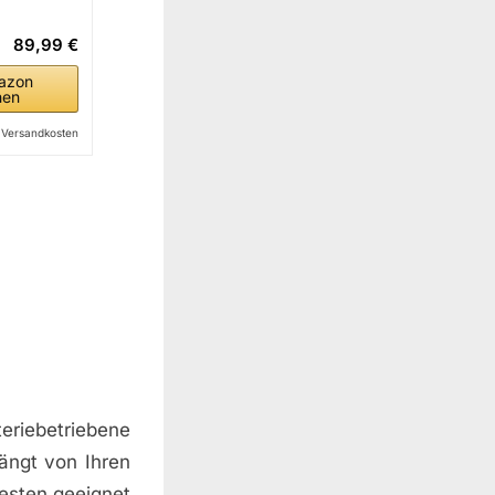
89,99 €
azon
hen
l. Versandkosten
teriebetriebene
ängt von Ihren
besten geeignet