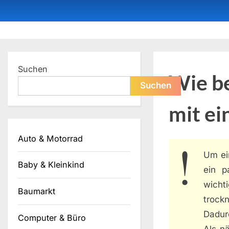
Skip
to
content
Dein ProduktBerater
Suchen
Wie be
Suchen
mit ei
Auto & Motorrad
Um ei
Baby & Kleinkind
ein p
wicht
Baumarkt
trock
Dadurc
Computer & Büro
Als nä