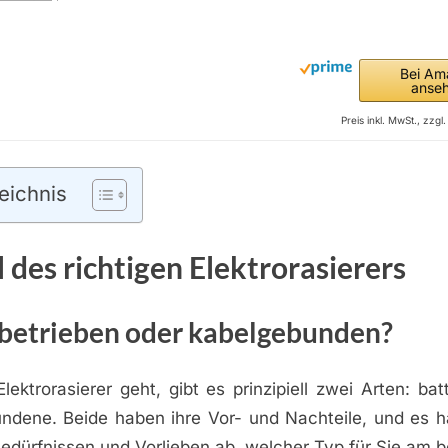
Bei Am
anse
Preis inkl. MwSt., zzg
eichnis
 des richtigen Elektrorasierers
ebetrieben oder kabelgebunden?
ktrorasierer geht, gibt es prinzipiell zwei Arten: bat
ndene. Beide haben ihre Vor- und Nachteile, und es h
edürfnissen und Vorlieben ab, welcher Typ für Sie am 