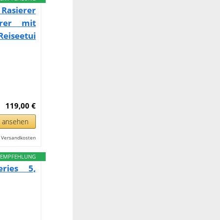
 Rasierer
rer mit
eiseetui
119,00 €
n ansehen
l. Versandkosten
EMPFEHLUNG
eries 5,