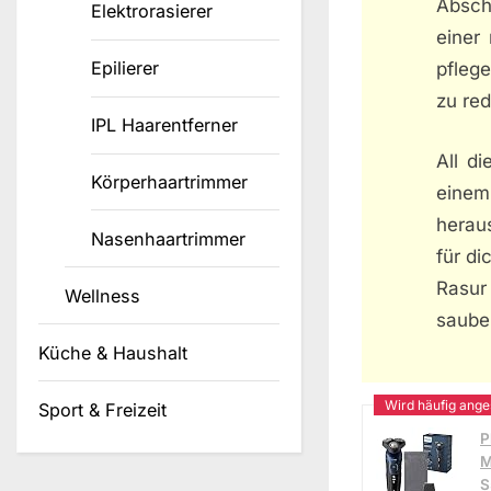
Abschl
Elektrorasierer
einer
Epilierer
pflege
zu red
IPL Haarentferner
All di
Körperhaartrimmer
einem
herau
Nasenhaartrimmer
für di
Rasur
Wellness
saube
Küche & Haushalt
Sport & Freizeit
P
M
S