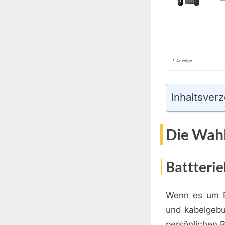
*
Anzeige
Inhaltsverz
Die Wahl
Battteri
Wenn es um Ele
und kabelgebu
persönlichen B