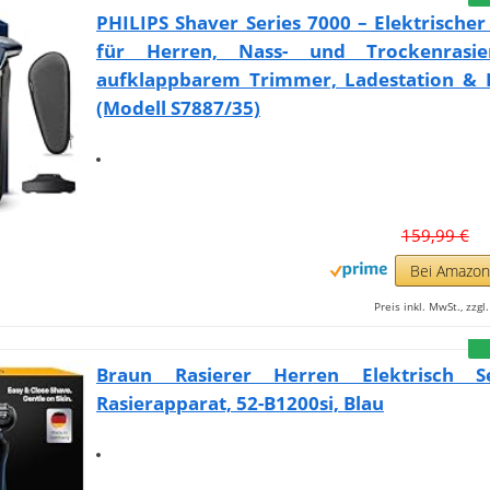
PHILIPS Shaver Series 7000 – Elektrischer
für Herren, Nass- und Trockenrasie
aufklappbarem Trimmer, Ladestation & R
(Modell S7887/35)
159,99 €
Bei Amazo
Preis inkl. MwSt., zzg
Braun Rasierer Herren Elektrisch S
Rasierapparat, 52-B1200si, Blau