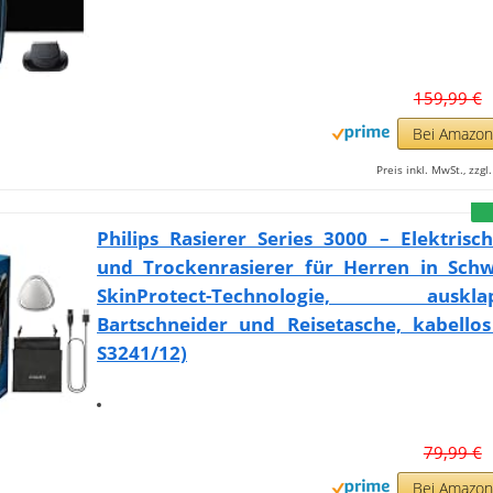
159,99 €
Bei Amazo
Preis inkl. MwSt., zzg
Philips Rasierer Series 3000 – Elektrisc
und Trockenrasierer für Herren in Schw
SkinProtect-Technologie, auskla
Bartschneider und Reisetasche, kabellos
S3241/12)
79,99 €
Bei Amazo