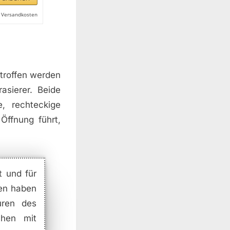
l. Versandkosten
etroffen werden
asierer. Beide
e, rechteckige
Öffnung führt,
t und für
gen haben
uren des
chen mit