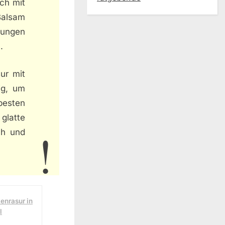
ich mit
Balsam
ötungen
.
sur mit
ig, um
besten
 glatte
ch und
kenrasur in
l