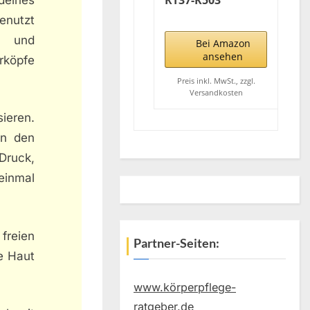
RT37-K503
Wet&Dry
genutzt
Herrenrasierer
n und
mit 3 Klingen für
Bei Amazon
schnellen und
ansehen
rköpfe
präzisen Schnitt,
Multidirektionaler
Preis inkl. MwSt., zzgl.
Versandkosten
Scherkopf,
versenkbarer
sieren.
Trimmer,
en den
waschbar,
Schwarz (L x B x H)
Druck,
65 x 50 x 164 mm
einmal
freien
Partner-Seiten:
fe Haut
www.körperpflege-
ratgeber.de