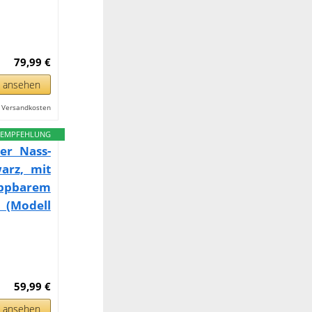
79,99 €
n ansehen
l. Versandkosten
EMPFEHLUNG
her Nass-
arz, mit
ppbarem
 (Modell
59,99 €
n ansehen