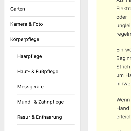
Elektr
Garten
oder
Kamera & Foto
ungle
regelm
Körperpflege
Ein we
Haarpflege
Begin
Stric
Haut- & Fußpflege
um Ha
hinweg
Messgeräte
Wenn 
Mund- & Zahnpflege
Hand s
erleic
Rasur & Enthaarung