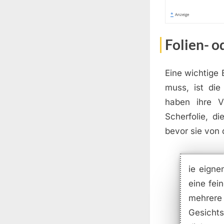
*
Anzeige
Folien- o
Eine wichtige 
muss, ist die
haben ihre Vo
Scherfolie, d
bevor sie von 
ie eigne
eine fei
mehrere
Gesicht