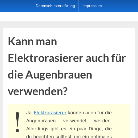
Skip
Datenschutzerklärung
Impressum
to
content
Dein ProduktBerater
Kann man
Elektrorasierer auch für
die Augenbrauen
verwenden?
Ja,
Elektrorasierer
können auch für die
Augenbrauen verwendet werden.
Allerdings gibt es ein paar Dinge, die
du beachten solltest, um ein optimales