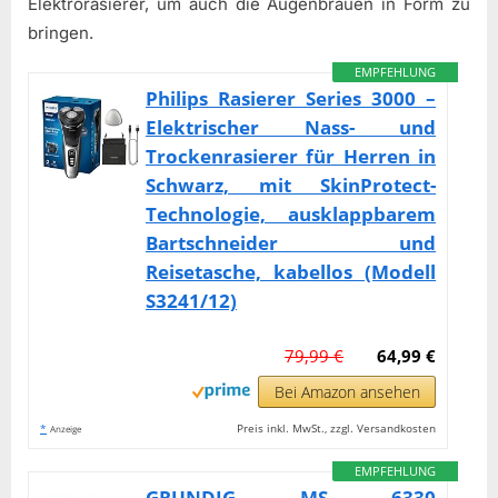
Elektrorasierer, um auch die Augenbrauen in Form zu
bringen.
EMPFEHLUNG
Philips Rasierer Series 3000 –
Elektrischer Nass- und
Trockenrasierer für Herren in
Schwarz, mit SkinProtect-
Technologie, ausklappbarem
Bartschneider und
Reisetasche, kabellos (Modell
S3241/12)
79,99 €
64,99 €
Bei Amazon ansehen
*
Preis inkl. MwSt., zzgl. Versandkosten
Anzeige
EMPFEHLUNG
GRUNDIG MS 6330