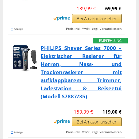
139,99 €
69,99 €
Bei Amazon ansehen
*
Preis inkl. MwSt., zzgl. Versandkosten
Anzeige
EMPFEHLUNG
PHILIPS Shaver Series 7000 –
Elektrischer Rasierer für
Herren, Nass- und
Trockenrasierer mit
aufklappbarem Trimmer,
Ladestation & Reiseetui
(Modell S7887/35)
159,99 €
119,00 €
Bei Amazon ansehen
*
Preis inkl. MwSt., zzgl. Versandkosten
Anzeige