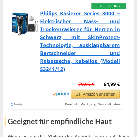
EMPFEHLUNG
Philips Rasierer Series 3000 –
Elektrischer Nass- und
Trockenrasierer für Herren in
Schwarz, mit SkinProtect-
Technologie, ausklappbarem
Bartschneider und
Reisetasche, kabellos (Modell
S3241/12)
79,99 €
64,99 €
Bei Amazon ansehen
*
Preis inkl. MwSt., zzgl. Versandkosten
Anzeige
Geeignet für empfindliche Haut
Wenn es um das Styling der Augenbrauen geht, kann