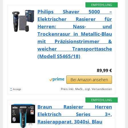
EMPFEHLUNG
Philips Shaver 5000 –
Elektrischer Rasierer für
Herren: Nass- und
Trockenrasur in Metallic-Blau
mit Präzisionstrimmer &
weicher Transporttasche
(Modell S5465/18)
89,99 €
Bei Amazon ansehen
*
Preis inkl. MwSt., zzgl. Versandkosten
Anzeige
EMPFEHLUNG
Braun Rasierer Herren
Elektrisch Series 3+,
Rasierapparat, 3040si, Blau