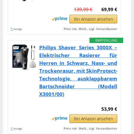
139,99 €
69,99 €
Bei Amazon ansehen
*
Preis inkl. MwSt., zzgl. Versandkosten
Anzeige
EMPFEHLUNG
Philips Shaver Series 3000X –
Elektrischer Rasierer für
Herren in Schwarz, Nass- und
Trockenrasur, mit SkinProtect-
Technologie, ausklappbarem
Bartschneider (Modell
X3001/00)
53,99 €
Bei Amazon ansehen
*
Preis inkl. MwSt., zzgl. Versandkosten
Anzeige