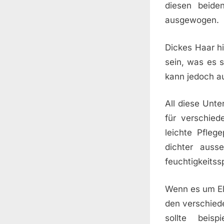
diesen beide
ausgewogen.
Dickes Haar hi
sein, was es 
kann jedoch au
All diese Unte
für verschied
leichte Pfleg
dichter auss
feuchtigkeits
Wenn es um Ele
den verschiede
sollte beis