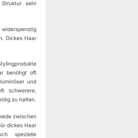
Struktur sehr
s widerspenstig
n. Dickes Haar
Stylingprodukte
r benötigt oft
oluminöser und
ft schwerere,
dig zu halten.
chiede zwischen
für dickes Haar
ch spezielle