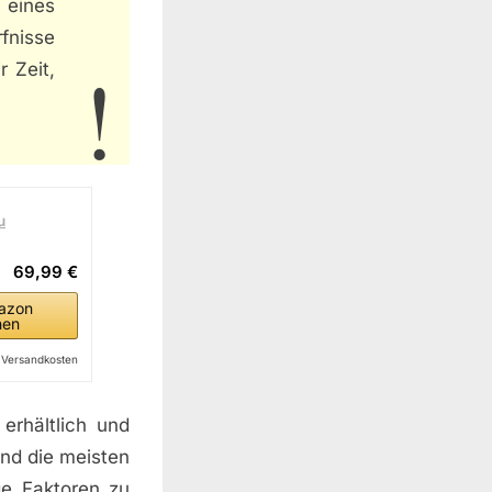
 eines
rfnisse
r Zeit,
u
69,99 €
azon
hen
l. Versandkosten
erhältlich und
end die meisten
ige Faktoren zu