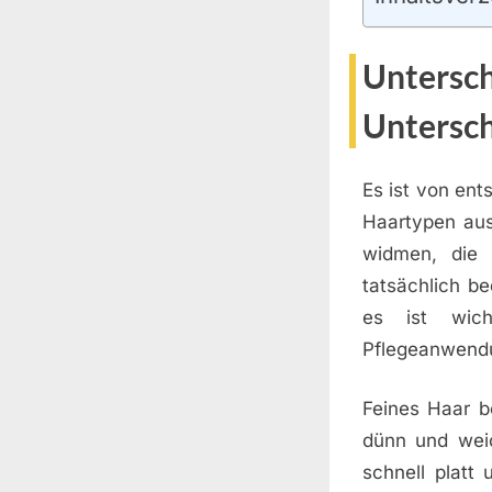
Untersch
Untersc
Es ist von ent
Haartypen aus
widmen, die 
tatsächlich b
es ist wich
Pflegeanwendu
Feines Haar b
dünn und weic
schnell platt