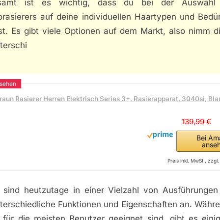
samt ist es wichtig, dass du bei der Auswahl
orasierers auf deine individuellen Haartypen und Bedü
t. Es gibt viele Optionen auf dem Markt, also nimm di
terschi
raun Rasierer Herren Elektrisch Series 3+, Rasierapparat, 3040si, Bla
139,99 €
Bei Am
anse
Preis inkl. MwSt., zzg
er sind heutzutage in einer Vielzahl von Ausführungen 
nterschiedliche Funktionen und Eigenschaften an. Währ
r für die meisten Benutzer geeignet sind, gibt es ein