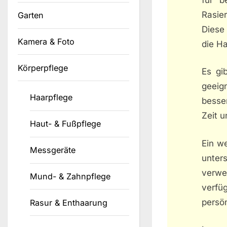
Rasie
Garten
Diese 
Kamera & Foto
die Ha
Körperpflege
Es gi
geeign
Haarpflege
besse
Zeit 
Haut- & Fußpflege
Ein we
Messgeräte
unter
verwe
Mund- & Zahnpflege
verfü
persö
Rasur & Enthaarung