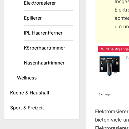
Insge
Elektrorasierer
Elektr
Epilierer
achtes
um un
IPL Haarentferner
Körperhaartrimmer
B
Nasenhaartrimmer
Wellness
Küche & Haushalt
*
Anzeige
Sport & Freizeit
Elektrorasier
bieten viele u
Elektrorasiere