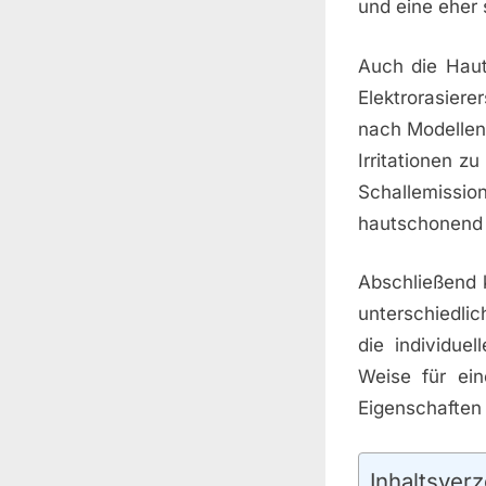
und eine eher s
Auch die Haut
Elektrorasier
nach Modellen
Irritationen zu
Schallemissi
hautschonend 
Abschließend k
unterschiedli
die individue
Weise für ein
Eigenschaften 
Inhaltsverz