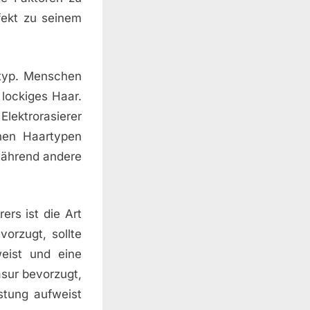
fekt zu seinem
artyp. Menschen
 lockiges Haar.
lektrorasierer
enen Haartypen
 während andere
ers ist die Art
orzugt, sollte
eist und eine
asur bevorzugt,
stung aufweist