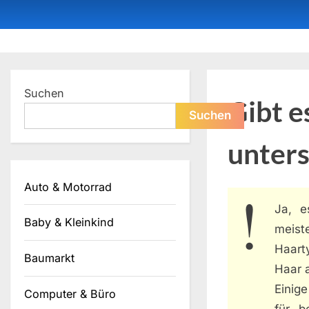
Skip
to
content
Dein ProduktBerater
Suchen
Gibt e
Suchen
unters
Auto & Motorrad
Ja, 
Baby & Kleinkind
meiste
Haart
Baumarkt
Haar a
Einige
Computer & Büro
für b