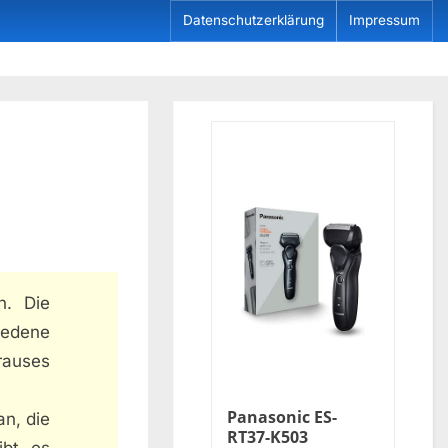
Datenschutzerklärung
Impressum
n. Die
hiedene
rauses
Panasonic ES-
an, die
RT37-K503
ibt es