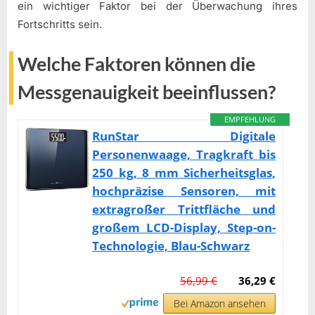
ein wichtiger Faktor bei der Überwachung ihres
Fortschritts sein.
Welche Faktoren können die
Messgenauigkeit beeinflussen?
EMPFEHLUNG
RunStar Digitale
Personenwaage, Tragkraft bis
250 kg, 8 mm Sicherheitsglas,
hochpräzise Sensoren, mit
extragroßer Trittfläche und
großem LCD-Display, Step-on-
Technologie, Blau-Schwarz
56,99 €
36,29 €
Bei Amazon ansehen