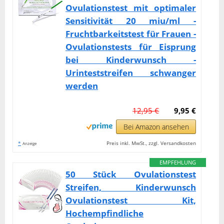
Ovulationstest mit optimaler
Sensitivität 20 miu/ml -
Fruchtbarkeitstest für Frauen -
Ovulationstests für Eisprung
bei Kinderwunsch -
Urinteststreifen schwanger
werden
12,95 €
9,95 €
Bei Amazon ansehen
*
Preis inkl. MwSt., zzgl. Versandkosten
Anzeige
EMPFEHLUNG
50 Stück Ovulationstest
Streifen, Kinderwunsch
Ovulationstest Kit,
Hochempfindliche