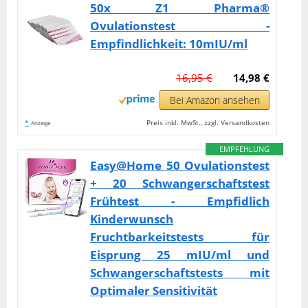
50x Z1 Pharma®
Ovulationstest -
Empfindlichkeit: 10mIU/ml
16,95 €
14,98 €
Bei Amazon ansehen
*
Preis inkl. MwSt., zzgl. Versandkosten
Anzeige
EMPFEHLUNG
Easy@Home 50 Ovulationstest
+ 20 Schwangerschaftstest
Frühtest - Empfidlich
Kinderwunsch
Fruchtbarkeitstests für
Eisprung 25 mIU/ml und
Schwangerschaftstests mit
Optimaler Sensitivität