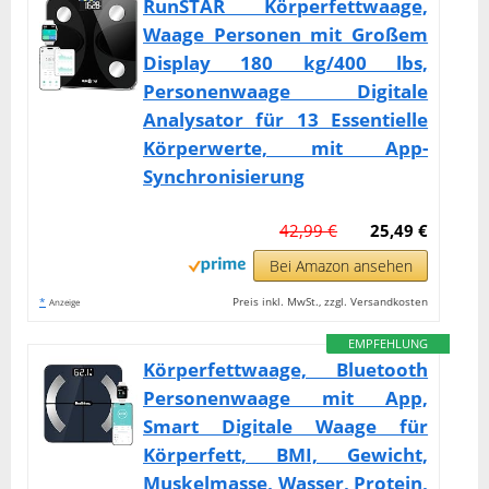
RunSTAR Körperfettwaage,
Waage Personen mit Großem
Display 180 kg/400 lbs,
Personenwaage Digitale
Analysator für 13 Essentielle
Körperwerte, mit App-
Synchronisierung
42,99 €
25,49 €
Bei Amazon ansehen
*
Preis inkl. MwSt., zzgl. Versandkosten
Anzeige
EMPFEHLUNG
Körperfettwaage, Bluetooth
Personenwaage mit App,
Smart Digitale Waage für
Körperfett, BMI, Gewicht,
Muskelmasse, Wasser, Protein,