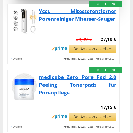
EMPFEHLUNG
Yccu Mitesserentferner
Porenreiniger Mitesser-Sauger
39,99 €
27,19 €
Bei Amazon ansehen
*
Preis inkl. MwSt., zzgl. Versandkosten
Anzeige
EMPFEHLUNG
medicube Zero Pore Pad 2.0
Peeling Tonerpads für
Porenpflege
17,15 €
Bei Amazon ansehen
*
Preis inkl. MwSt., zzgl. Versandkosten
Anzeige