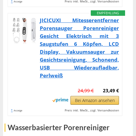
*
Preis inkl. MwSt., zzgl. Versandkosten
Anzeige
EMPFEHLUNG
JICICUXI Mitesserentferner
Porensauger Porenreiniger
Gesicht Elektrisch mit 3
Saugstufen 6 Köpfen, LCD
Display, Vakuumsauger zur
Gesichtsreinigung, Schonend,
USB Wiederaufladbar,
Perlweiß
24,99 €
23,49 €
Bei Amazon ansehen
*
Preis inkl. MwSt., zzgl. Versandkosten
Anzeige
Wasserbasierter Porenreiniger