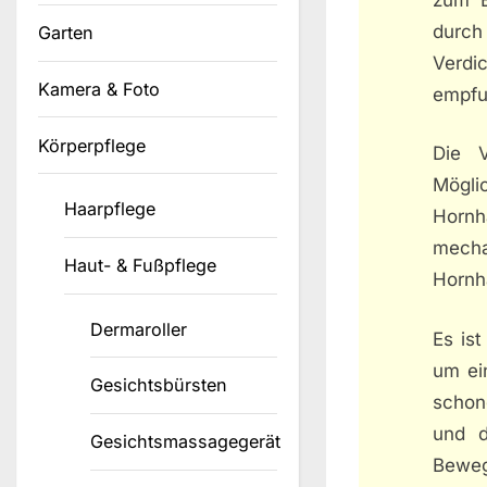
durch
Garten
Verdi
Kamera & Foto
empfu
Körperpflege
Die V
Mögli
Haarpflege
Horn
mecha
Haut- & Fußpflege
Hornh
Dermaroller
Es is
um ein
Gesichtsbürsten
schon
und d
Gesichtsmassagegerät
Bewe