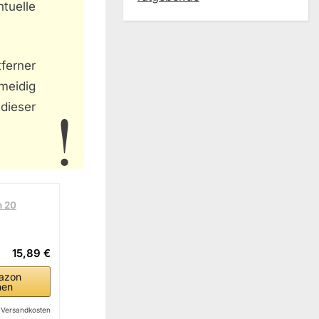
tuelle
ferner
meidig
 dieser
n 20
15,89 €
azon
hen
l. Versandkosten