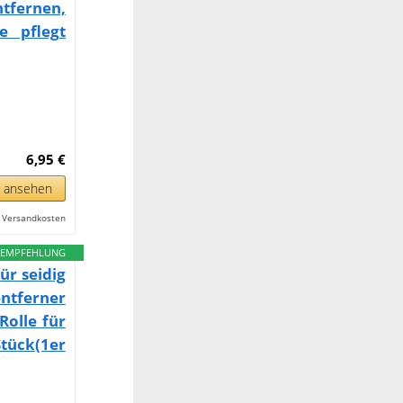
ernen,
e pflegt
6,95 €
n ansehen
l. Versandkosten
EMPFEHLUNG
ür seidig
ntferner
Rolle für
Stück(1er