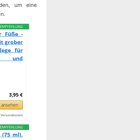
rden, um eine
en.
EMPFEHLUNG
r Füße -
it grober
lege für
ar und
3,95 €
n ansehen
l. Versandkosten
EMPFEHLUNG
 (75 ml),