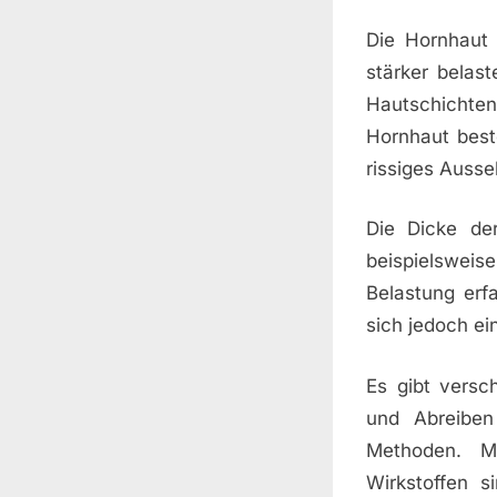
Die Hornhaut i
stärker belast
Hautschichten
Hornhaut best
rissiges Auss
Die Dicke der
beispielsweis
Belastung erf
sich jedoch ei
Es gibt versc
und Abreiben 
Methoden. M
Wirkstoffen s