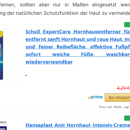
ntfernen, sollten aber nur in Maßen eingesetzt we
ng der natürlichen Schutzfunktion der Haut zu vermeid
Scholl ExpertCare Hornhautentferner fü
entfernt sanft Hornhaut und raue Haut, m
und feiner Reibefläche, effektive Fußpf
sofort weiche Füße, waschb
wiederverwendbar
4,29 €
Bei Amazo
Preis inkl. MwSt., zzg
Hansaplast Anti Hornhaut Intensiv-Creme