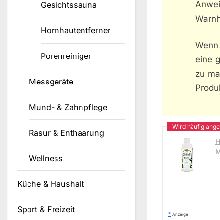
Anwei
Gesichtssauna
Warnh
Hornhautentferner
Wenn 
Porenreiniger
eine 
zu mac
Messgeräte
Produ
Mund- & Zahnpflege
Rasur & Enthaarung
H
M
Wellness
Küche & Haushalt
Sport & Freizeit
*
Anzeige