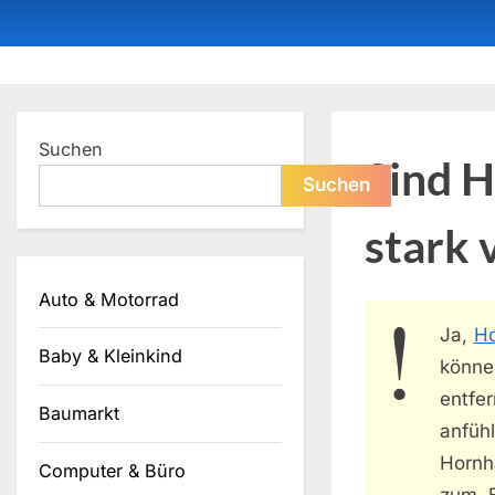
Skip
to
content
Dein ProduktBerater
Suchen
Sind H
Suchen
stark 
Auto & Motorrad
Ja,
Ho
Baby & Kleinkind
könne
entfe
Baumarkt
anfühl
Hornh
Computer & Büro
zum B