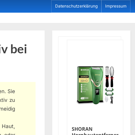
Datenschutzerklärung
Impressum
v bei
en. Sie
ktiv zu
meidig
 Haut,
SHORAN
n oder