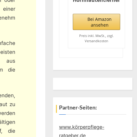
Hornhautentferner
Elektrisch Stark,
 einer
Extreme Hornhaut
genehm
Entfernen Fuß
Bei Amazon
Wiederaufladbar,
ansehen
Profi Elektrischer
Hornhautentferner
Preis inkl. MwSt., zzgl.
Versandkosten
Füße Foot Callus
nfache
Remover für
eisten
Fußpflege
n aus
um die
enden,
Haut zu
Partner-Seiten:
werden
ltigen
www.körperpflege-
, die
ratgeber.de