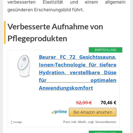
verbesserten Elastizität und einem allgemein
gesünderen Erscheinungsbild führt.
Verbesserte Aufnahme von
Pflegeprodukten
EMPFEHLUNG
Beurer FC 72 Gesichtssauna,
Ionen-Technologie für tiefere
Hydration, verstellbare Düse
für optimalen
Anwendungskomfort
92,99 €
70,46 €
Bei Amazon ansehen
*
Preis inkl. MwSt., zzgl. Versandkosten
Anzeige