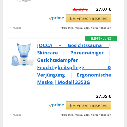
33,99 €
27,07 €
Bei Amazon ansehen
*
Preis inkl. MwSt., zzgl. Versandkosten
Anzeige
EMPFEHLUNG
JOCCA - Gesichtssauna |
Skincare | Porenreiniger |
Gesichtsdampfer |
Feuchtigkeitspflege &
Verjüngung | Ergonomische
Maske | Modell 3353G
27,35 €
Bei Amazon ansehen
*
Preis inkl. MwSt., zzgl. Versandkosten
Anzeige