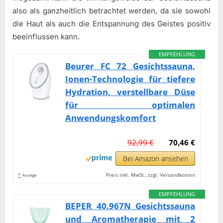
also als ganzheitlich betrachtet werden, da sie sowohl
die Haut als auch die Entspannung des Geistes positiv
beeinflussen kann.
EMPFEHLUNG
Beurer FC 72 Gesichtssauna,
Ionen-Technologie für tiefere
Hydration, verstellbare Düse
für optimalen
Anwendungskomfort
92,99 €
70,46 €
Bei Amazon ansehen
*
Preis inkl. MwSt., zzgl. Versandkosten
Anzeige
EMPFEHLUNG
BEPER 40.967N Gesichtssauna
und Aromatherapie mit 2