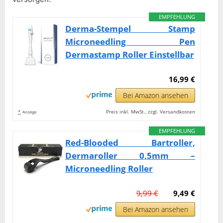
EMPFEHLUNG
Derma-Stempel Stamp
Microneedling Pen
Dermastamp Roller Einstellbar
16,99 €
Bei Amazon ansehen
*
Preis inkl. MwSt., zzgl. Versandkosten
Anzeige
EMPFEHLUNG
Red-Blooded Bartroller,
Dermaroller 0,5mm –
Microneedling Roller
9,99 €
9,49 €
Bei Amazon ansehen