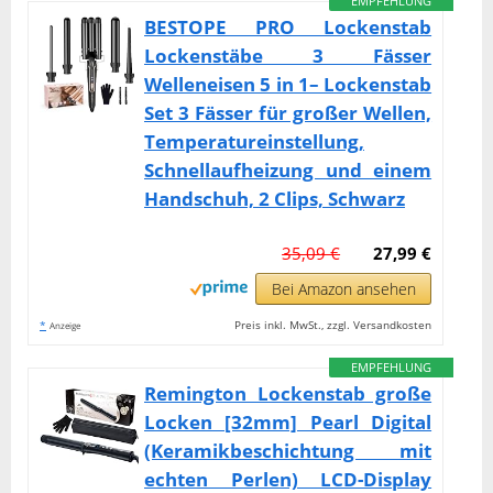
EMPFEHLUNG
BESTOPE PRO Lockenstab
Lockenstäbe 3 Fässer
Welleneisen 5 in 1– Lockenstab
Set 3 Fässer für großer Wellen,
Temperatureinstellung,
Schnellaufheizung und einem
Handschuh, 2 Clips, Schwarz
35,09 €
27,99 €
Bei Amazon ansehen
*
Preis inkl. MwSt., zzgl. Versandkosten
Anzeige
EMPFEHLUNG
Remington Lockenstab große
Locken [32mm] Pearl Digital
(Keramikbeschichtung mit
echten Perlen) LCD-Display