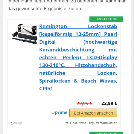
in der Hand liegt und einfach zu bedienen ist, kann man
das gewünschte Ergebnis erzielen.
EMPFEHLUNG
Remington Lockenstab
[kegelförmig 13-25mm] Pearl
Digital (hochwertige
Keramikbeschichtung mit
echten Perlen) LCD-Display
130-210°C, Hitzehandschuh,
natürliche Locken,
Spirallocken & Beach Waves,
CI951
29,99 €
22,99 €
Bei Amazon ansehen
*
Preis inkl. MwSt., zzgl. Versandkosten
Anzeige