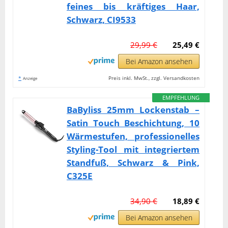
feines bis kräftiges Haar,
Schwarz, CI9533
29,99 €
25,49 €
Bei Amazon ansehen
*
Preis inkl. MwSt., zzgl. Versandkosten
Anzeige
EMPFEHLUNG
BaByliss 25mm Lockenstab –
Satin Touch Beschichtung, 10
Wärmestufen, professionelles
Styling-Tool mit integriertem
Standfuß, Schwarz & Pink,
C325E
34,90 €
18,89 €
Bei Amazon ansehen