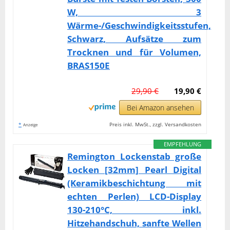
W, 3
Wärme-/Geschwindigkeitsstufen,
Schwarz, Aufsätze zum
Trocknen und für Volumen,
BRAS150E
29,90 €
19,90 €
Bei Amazon ansehen
*
Preis inkl. MwSt., zzgl. Versandkosten
Anzeige
EMPFEHLUNG
Remington Lockenstab große
Locken [32mm] Pearl Digital
(Keramikbeschichtung mit
echten Perlen) LCD-Display
130-210°C, inkl.
Hitzehandschuh, sanfte Wellen