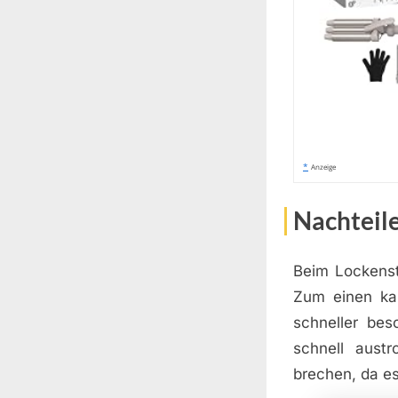
*
Anzeige
Nachteil
Beim Lockenst
Zum einen kan
schneller be
schnell aust
brechen, da es