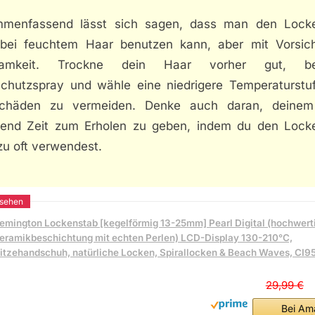
menfassend lässt sich sagen, dass man den Lock
bei feuchtem Haar benutzen kann, aber mit Vorsic
samkeit. Trockne dein Haar vorher gut, be
schutzspray und wähle eine niedrigere Temperaturstu
chäden zu vermeiden. Denke auch daran, deine
end Zeit zum Erholen zu geben, indem du den Lock
zu oft verwendest.
emington Lockenstab [kegelförmig 13-25mm] Pearl Digital (hochwert
eramikbeschichtung mit echten Perlen) LCD-Display 130-210°C,
itzehandschuh, natürliche Locken, Spirallocken & Beach Waves, CI9
29,99 €
Bei Am