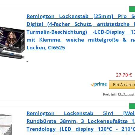
Remington Lockenstab [25mm] Pro So
Digital (4-facher Schutz, antistatische
Turmalin-Beschichtung) -LCD-Display 13
mit Klemme, weiche mittelgroße & na
Locken, CI6525
27,70 €
Bei Amazo
Preis inkl. MwSt., zzg
Remington Lockenstab 5in1 [Welle
Rundbürste 38mm, 3 Lockenaufsätze 
Trendology (LED display 130°C - 210°