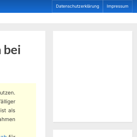
Datenschutzerklärung
Impressum
 bei
utzen.
älliger
ist als
nahmen
tab
für