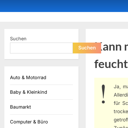
Skip
to
content
Dein ProduktBerater
Suchen
Kann 
Suchen
feuch
Auto & Motorrad
Ja, m
Baby & Kleinkind
Allerd
für Sc
Baumarkt
trock
getro
Computer & Büro
Zunäch