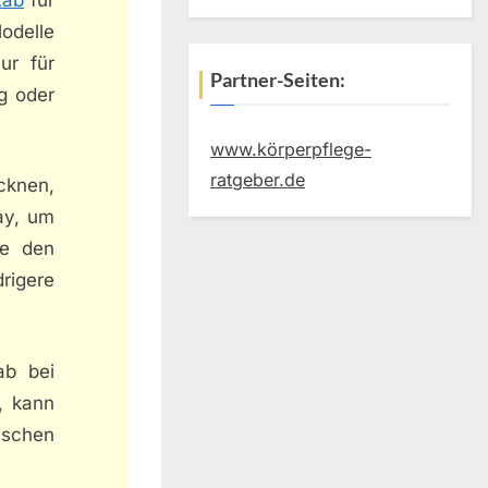
odelle
ur für
Partner-Seiten:
g oder
www.körperpflege-
ratgeber.de
cknen,
ay, um
he den
rigere
ab bei
, kann
ischen