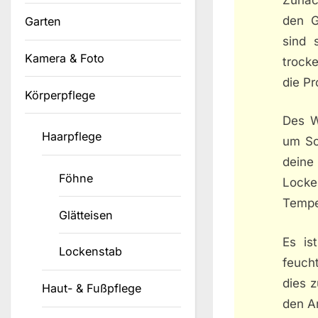
den G
Garten
sind 
Kamera & Foto
trock
die P
Körperpflege
Des W
Haarpflege
um Sc
deine
Föhne
Locke
Tempe
Glätteisen
Es is
Lockenstab
feuch
dies 
Haut- & Fußpflege
den A