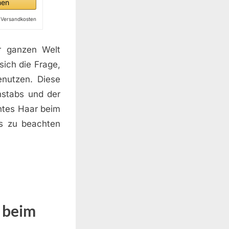
hen
l. Versandkosten
er ganzen Welt
ich die Frage,
nutzen. Diese
nstabs und der
htes Haar beim
ps zu beachten
 beim