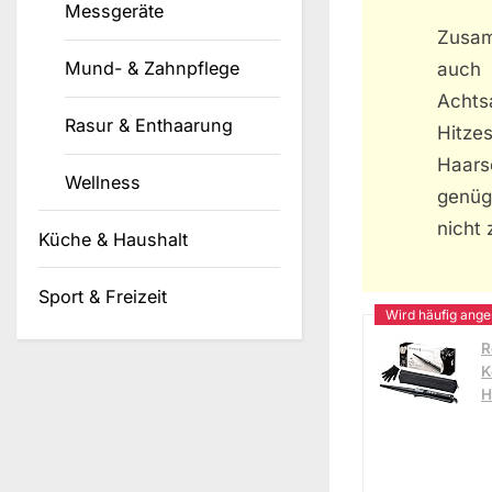
Messgeräte
Zusam
Mund- & Zahnpflege
auch 
Acht
Rasur & Enthaarung
Hitze
Haars
Wellness
genüg
nicht 
Küche & Haushalt
Sport & Freizeit
R
K
H