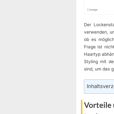
*
Anzeige
Der Lockensta
verwenden, um
ob es möglic
Frage ist nic
Haartyp abhän
Styling mit d
sind, um das g
Inhaltsverz
Vorteile