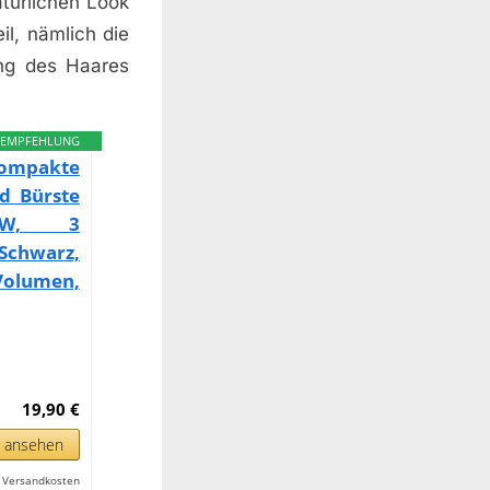
türlichen Look
l, nämlich die
ung des Haares
EMPFEHLUNG
ompakte
d Bürste
 W, 3
chwarz,
olumen,
19,90 €
n ansehen
l. Versandkosten