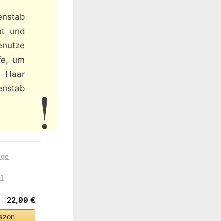
enstab
ht und
nutze
fe, um
m Haar
enstab
ige
51
22,99 €
azon