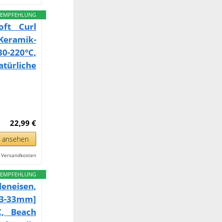
EMPFEHLUNG
ft Curl
 Keramik-
0-220°C,
türliche
22,99 €
n ansehen
l. Versandkosten
EMPFEHLUNG
neisen,
13-33mm]
C, Beach