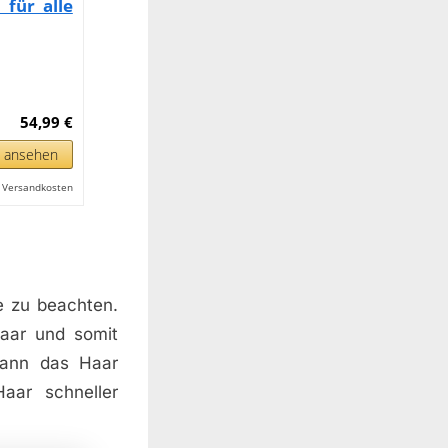
 für alle
54,99 €
n ansehen
l. Versandkosten
e zu beachten.
Haar und somit
kann das Haar
aar schneller