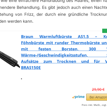
le wie eine einfachere Handhabung des Haares, einen na
nendere Behandlung. Es gibt jedoch auch einen Nachtei
tehung von Frizz, der durch eine gründliche Trockn
den werden kann.
Braun Warmluftbürste AS1.5 – K
Föhnbürste mit runder Thermobürste un
mit festen Borsten, 300
Wärme-/Geschwindigkeitsstufen, S
Aufsätze zum Trocknen und für V
BRAS150E
29,90 €
Bei Amazo
Preis inkl. MwSt., zzg