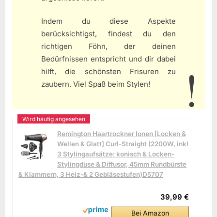
Indem du diese Aspekte
berücksichtigst, findest du den
richtigen Föhn, der deinen
Bedürfnissen entspricht und dir dabei
hilft, die schönsten Frisuren zu
zaubern. Viel Spaß beim Stylen!
Remington Haartrockner Ionen [Locken &
Wellen & Glatt] Curl-Straight (2200W, inkl
3 Stylingaufsätze: konisch & Locken-
Stylingdüse & Diffusor, 45mm Rundbürste
& Klammern, 3 Heiz-& 2 Gebläsestufen)D5707
39,99 €
Bei Amazon