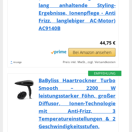
lang anhaltende Styling-
Ergebnisse, Ionenpflege - Anti
Frizz, langlebiger AC-Motor)
AC9140B
44,75 €
Bei Amazon ansehen
*
Preis inkl. MwSt., zzgl. Versandkosten
Anzeige
EMPFEHLUNG
BaByliss Haartrockner Turbo
Smooth – 2200 W
leistungsstarker Föhn, großer
Diffusor, Ionen-Technologie
mit Anti-Frizz, 3
Temperatureinstellungen & 2
Geschwindigkeitsstufen,