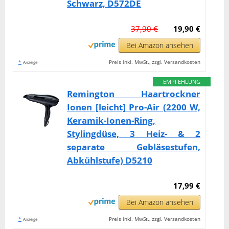
Schwarz, D572DE
37,90 €
19,90 €
Bei Amazon ansehen
*
Preis inkl. MwSt., zzgl. Versandkosten
Anzeige
EMPFEHLUNG
Remington Haartrockner
Ionen [leicht] Pro-Air (2200 W,
Keramik-Ionen-Ring,
Stylingdüse, 3 Heiz- & 2
separate Gebläsestufen,
Abkühlstufe) D5210
17,99 €
Bei Amazon ansehen
*
Preis inkl. MwSt., zzgl. Versandkosten
Anzeige