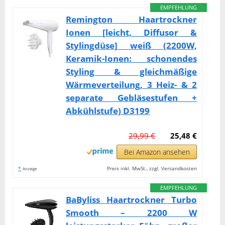
EMPFEHLUNG
Remington Haartrockner
Ionen [leicht, Diffusor &
Stylingdüse] weiß (2200W,
Keramik-Ionen: schonendes
Styling & gleichmäßige
Wärmeverteilung, 3 Heiz- & 2
separate Gebläsestufen +
Abkühlstufe) D3199
29,99 €
25,48 €
Bei Amazon ansehen
*
Preis inkl. MwSt., zzgl. Versandkosten
Anzeige
EMPFEHLUNG
BaByliss Haartrockner Turbo
Smooth – 2200 W