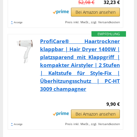
52,98 €
32,23 €
Bei Amazon ansehen
*
Preis inkl. MwSt., zzgl. Versandkosten
Anzeige
EMPFEHLUNG
ProfiCare® Haartrockner
klappbar | Hair Dryer 1400W |
platzsparend mit Klappgriff |
kompakter Airstyler | 2 Stufen
| Kaltstufe für Style-Fix |
Überhitzungsschutz | PC-HT
3009 champagner
9,90 €
Bei Amazon ansehen
*
Preis inkl. MwSt., zzgl. Versandkosten
Anzeige