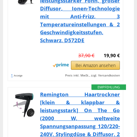
leistungsstarker Föhn, großer
Diffusor, Ionen-Technologie
mit Anti-Frizz, 3
Temperatureinstellungen & 2
Geschwindigkeitsstufen,
Schwarz, D572DE
37,90 €
19,90 €
Bei Amazon ansehen
*
Preis inkl. MwSt., zzgl. Versandkosten
Anzeige
EMPFEHLUNG
Remington Haartrockner
[klein & klappbar &
leistungsstark] On The Go
(2000 W, weltweite
Spannungsanpassung 120/220-
240V, Stylingdüse & Diffusor, 2